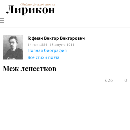
Лирикон
Сборник русской поэзии
РУССКИЕ
СОВРЕМЕННИКИ
ЭНЦИКЛОПЕДИЯ
СТАТЬИ О
АНАЛИЗ
ПОЭТЫ
ПОЭЗИИ
ПОЭЗИИ И
СТИХОТВОРЕНИЙ
ЛИТЕРАТУРЕ
Гофман Виктор Викторович
14 мая 1884 - 13 августа 1911
Полная биография
Все стихи поэта
Меж лепестков
626
0