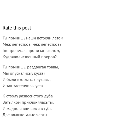
Rate this post
Ты помнишь наши встречи летом
Меж лепестков, меж лепестков?
Где трепетал, пронизан светом,
Кудряволиственный покров?
Ты помнишь, раздвигая травы,
Мы опускались у куста?
И были взоры так лукавы,
И так застенчивы уста.
К стволу развесистого дуба
Затылком приклонялась ты,
И жадно я впивался в губы —
Две влажно-алые черты.