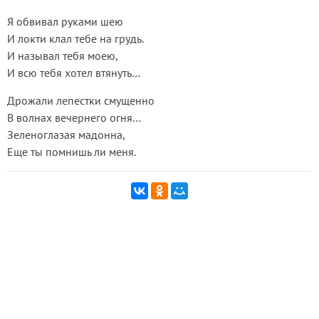
Я обвивал руками шею
И локти клал тебе на грудь.
И называл тебя моею,
И всю тебя хотел втянуть…
Дрожали лепестки смущенно
В волнах вечернего огня…
Зеленоглазая мадонна,
Еще ты помнишь ли меня.