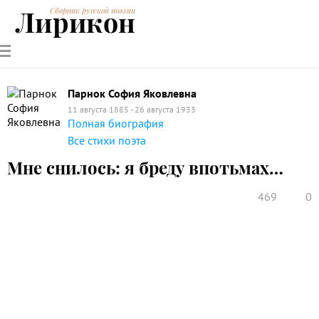
Лирикон
Сборник русской поэзии
РУССКИЕ
СОВРЕМЕННИКИ
ЭНЦИКЛОПЕДИЯ
СТАТЬИ О
АНАЛИЗ
ПОЭТЫ
ПОЭЗИИ
ПОЭЗИИ И
СТИХОТВОРЕНИЙ
ЛИТЕРАТУРЕ
Парнок София Яковлевна
11 августа 1885 - 26 августа 1933
Полная биография
Все стихи поэта
Мне снилось: я бреду впотьмах…
469
0