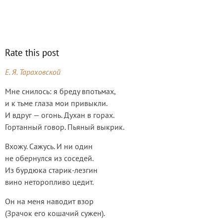
Rate this post
Е. Я. Тараховской
Мне снилось: я бреду впотьмах,
и к тьме глаза мои привыкли.
И вдруг — огонь. Духан в горах.
Гортанный говор. Пьяный выкрик.
Вхожу. Сажусь. И ни один
не обернулся из соседей.
Из бурдюка старик-лезгин
вино неторопливо цедит.
Он на меня наводит взор
(Зрачок его кошачий сужен).