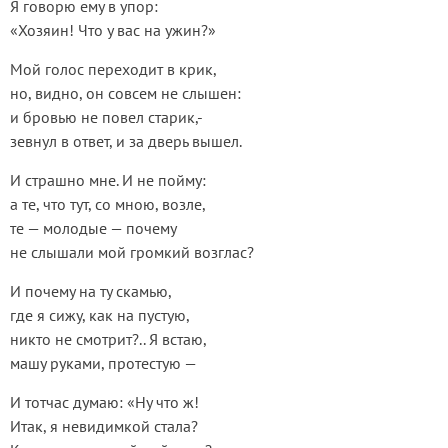
Я говорю ему в упор:
«Хозяин! Что у вас на ужин?»
Мой голос переходит в крик,
но, видно, он совсем не слышен:
и бровью не повел старик,-
зевнул в ответ, и за дверь вышел.
И страшно мне. И не пойму:
а те, что тут, со мною, возле,
те — молодые — почему
не слышали мой громкий возглас?
И почему на ту скамью,
где я сижу, как на пустую,
никто не смотрит?.. Я встаю,
машу руками, протестую —
И тотчас думаю: «Ну что ж!
Итак, я невидимкой стала?