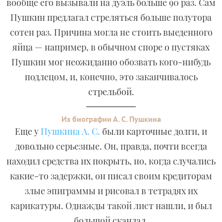
вообще его вызывали на дуэль больше 90 раз. Сам
Пушкин предлагал стреляться больше полутора
сотен раз. Причина могла не стоить выеденного
яйца — например, в обычном споре о пустяках
Пушкин мог неожиданно обозвать кого-нибудь
подлецом, и, конечно, это заканчивалось
стрельбой.
Из биографии А. С. Пушкина
Еще у
Пушкина А. С.
были карточные долги, и
довольно серьезные. Он, правда, почти всегда
находил средства их покрыть, но, когда случались
какие-то задержки, он писал своим кредиторам
злые эпиграммы и рисовал в тетрадях их
карикатуры. Однажды такой лист нашли, и был
большой скандал.