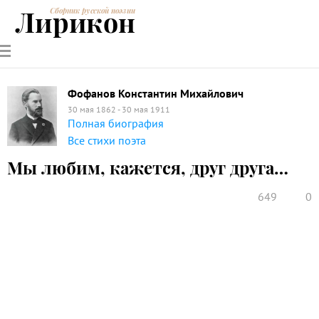
Лирикон
Сборник русской поэзии
РУССКИЕ
СОВРЕМЕННИКИ
ЭНЦИКЛОПЕДИЯ
СТАТЬИ О
АНАЛИЗ
ПОЭТЫ
ПОЭЗИИ
ПОЭЗИИ И
СТИХОТВОРЕНИЙ
ЛИТЕРАТУРЕ
Фофанов Константин Михайлович
30 мая 1862 - 30 мая 1911
Полная биография
Все стихи поэта
Мы любим, кажется, друг друга…
649
0