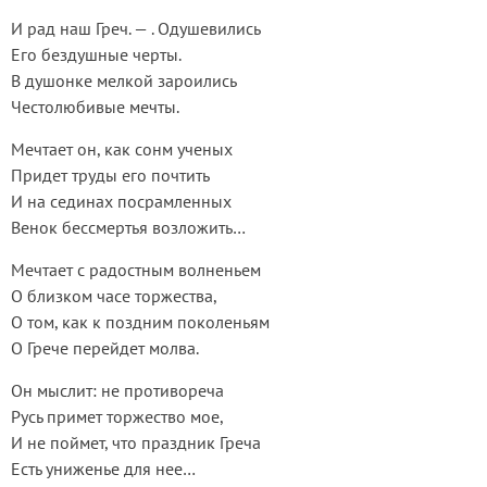
И рад наш Греч. — . Одушевились
Его бездушные черты.
В душонке мелкой зароились
Честолюбивые мечты.
Мечтает он, как сонм ученых
Придет труды его почтить
И на сединах посрамленных
Венок бессмертья возложить…
Мечтает с радостным волненьем
О близком часе торжества,
О том, как к поздним поколеньям
О Грече перейдет молва.
Он мыслит: не противореча
Русь примет торжество мое,
И не поймет, что праздник Греча
Есть униженье для нее…