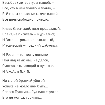
Весь брак литературы нашей, —
Всё, что в ней пошло и подло, —
Всё к вам сошлось в газете вашей.
Всё дичь свободно понесло.
Князь Вяземский, поэт продажный,
Брант, не писатель — журналист,
И Зотов — романист отважный,
Масальский — поздний фабулист,
И Розен — тот, кому доныне
Под лад язык наш не дался,
Сушков, взывающий в пустыне.
И А. А. А., и Я. Я. Я.
Но с этой братией убогой
Успеха не могло вам быть…
Явился Пушкин… Суд ваш строгие
Его не мог уж уронить…