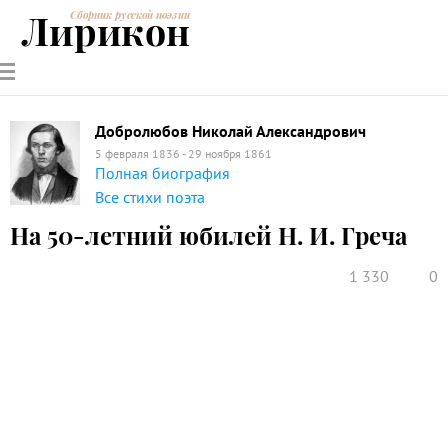
Лирикон
Сборник русской поэзии
РУССКИЕ
СОВРЕМЕННИКИ
ЭНЦИКЛОПЕДИЯ
СТАТЬИ О
АНАЛИЗ
ПОЭТЫ
ПОЭЗИИ
ПОЭЗИИ И
СТИХОТВОРЕНИЙ
ЛИТЕРАТУРЕ
Добролюбов Николай Александрович
5 февраля 1836 - 29 ноября 1861
Полная биография
Все стихи поэта
На 50-летний юбилей Н. И. Греча
1 330
0