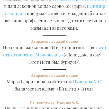
в наш лексикон вошло слово «бездарь»,
Велимир
Хлебников
придумал слово «изможденный» и дал
название профессии летчика – до этого летчиков
называли авиаторами.
Из архивов русской поэзии
Источник выражения «И ежу понятно» — вот
это
стихотворение Маяковского
(«Ясно даже и ежу —
Этот Петя был буржуй»).
Из архивов русской поэзии
Марья Гавриловна из «Метели»
Пушкина А. С.
была уже немолода: «Ей шел 20-й год».
Из творчества Пушкина А. С.
Ивану Сусанину на момент совершения подвига