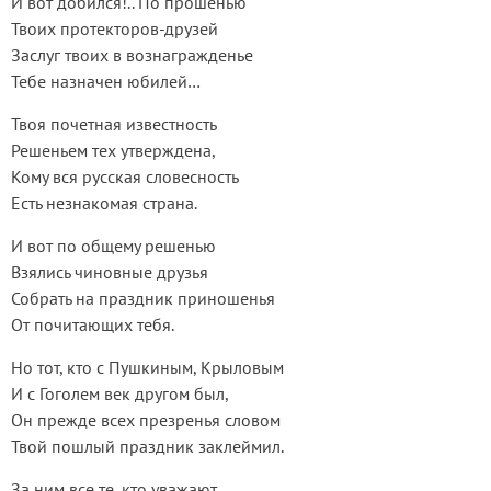
И вот добился!.. По прошенью
Твоих протекторов-друзей
Заслуг твоих в вознагражденье
Тебе назначен юбилей…
Твоя почетная известность
Решеньем тех утверждена,
Кому вся русская словесность
Есть незнакомая страна.
И вот по общему решенью
Взялись чиновные друзья
Собрать на праздник приношенья
От почитающих тебя.
Но тот, кто с Пушкиным, Крыловым
И с Гоголем век другом был,
Он прежде всех презренья словом
Твой пошлый праздник заклеймил.
За ним все те, кто уважают