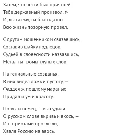
Затем, что чести был приятней
Тебе державный произвол, ѓ-
И, льстя ему, ты благодатно
Всю жизнь позорную провел.
С другим мошенником связавшись,
Составив шайку подлецов,
Судьей в словесности назвавшись,
Метал ты громы глупых слов
На гениальные созданья.
В них видел ложь и пустоту, —
Фаддея ж пошлому маранью
Придал и ум и красоту.
Поляк и немец, — вы судили
О русском слове вкривь и вкось, —
И патриотами прослыли,
Хваля Россию на авось.