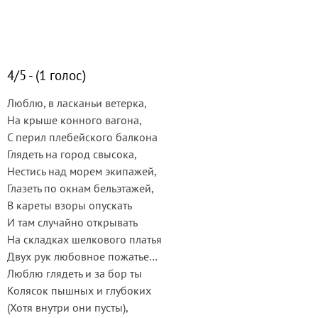
4/5 - (1 голос)
Люблю, в ласканьи ветерка,
На крыше конного вагона,
С перил плебейского балкона
Глядеть на город свысока,
Нестись над морем экипажей,
Глазеть по окнам бельэтажей,
В кареты взоры опускать
И там случайно открывать
На складках шелкового платья
Двух рук любовное пожатье…
Люблю глядеть и за бор ты
Колясок пышных и глубоких
(Хотя внутри они пусты),