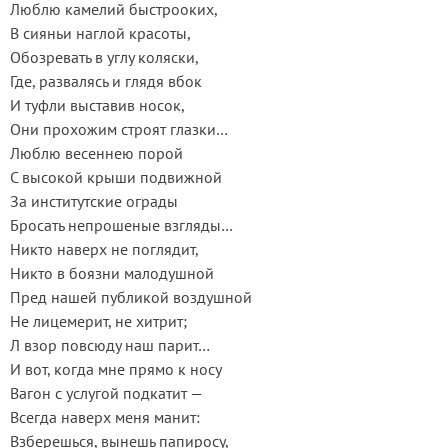
Люблю камелий быстрооких,
В сияньи наглой красоты,
Обозревать в углу коляски,
Где, развалясь и глядя вбок
И туфли выставив носок,
Они прохожим строят глазки…
Люблю весеннею порой
С высокой крыши подвижной
За институтские ограды
Бросать непрошеные взгляды…
Никто наверх не поглядит,
Никто в боязни малодушной
Пред нашей публикой воздушной
Не лицемерит, не хитрит;
Л взор повсюду наш парит…
И вот, когда мне прямо к носу
Вагон с услугой подкатит —
Всегда наверх меня манит:
Взберешься, вынешь папиросу,