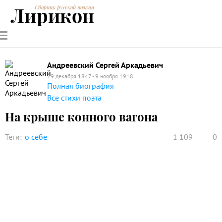
Лирикон
Сборник русской поэзии
РУССКИЕ
СОВРЕМЕННИКИ
ЭНЦИКЛОПЕДИЯ
СТАТЬИ О
АНАЛИЗ
ПОЭТЫ
ПОЭЗИИ
ПОЭЗИИ И
СТИХОТВОРЕНИЙ
ЛИТЕРАТУРЕ
Андреевский Сергей Аркадьевич
29 декабря 1847 - 9 ноября 1918
Полная биография
Все стихи поэта
На крыше конного вагона
Теги:
о себе
1 109
0