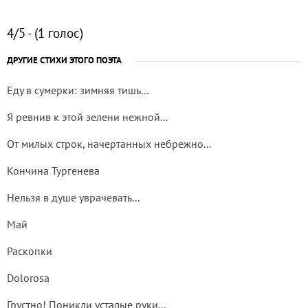
4/5 - (1 голос)
ДРУГИЕ СТИХИ ЭТОГО ПОЭТА
Еду в сумерки: зимняя тишь...
Я ревнив к этой зелени нежной...
От милых строк, начертанных небрежно...
Кончина Тургенева
Нельзя в душе уврачевать...
Май
Раскопки
Dolorosa
Грустно! Поникли усталые руки...