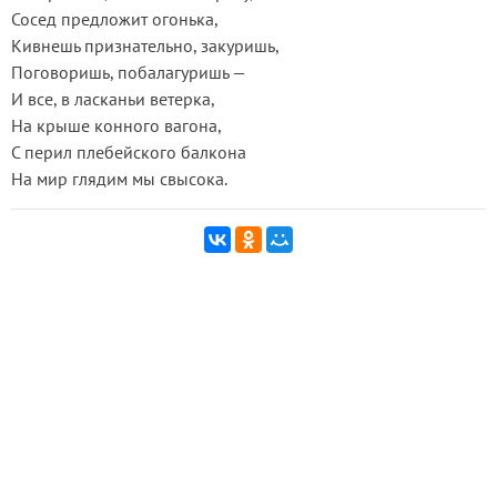
Сосед предложит огонька,
Кивнешь признательно, закуришь,
Поговоришь, побалагуришь —
И все, в ласканьи ветерка,
На крыше конного вагона,
С перил плебейского балкона
На мир глядим мы свысока.