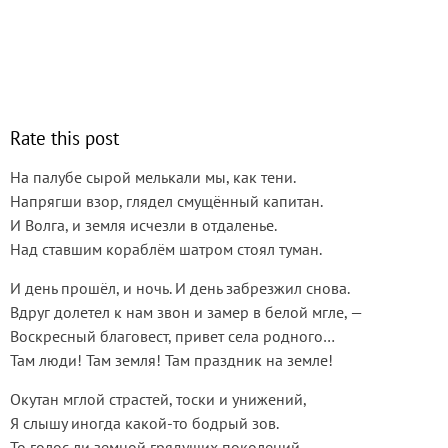
Rate this post
На палубе сырой мелькали мы, как тени.
Напрягши взор, глядел смущённый капитан.
И Волга, и земля исчезли в отдаленье.
Над ставшим кораблём шатром стоял туман.
И день прошёл, и ночь. И день забрезжил снова.
Вдруг долетел к нам звон и замер в белой мгле, —
Воскресный благовест, привет села родного…
Там люди! Там земля! Там праздник на земле!
Окутан мглой страстей, тоски и унижений,
Я слышу иногда какой-то бодрый зов.
То голос ли земной грядущих поколений,