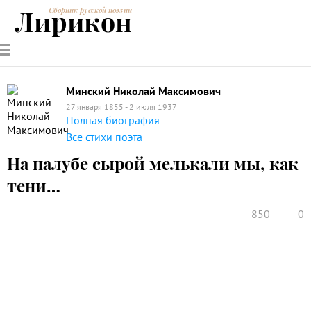
Лирикон
Сборник русской поэзии
РУССКИЕ
СОВРЕМЕННИКИ
ЭНЦИКЛОПЕДИЯ
СТАТЬИ О
АНАЛИЗ
ПОЭТЫ
ПОЭЗИИ
ПОЭЗИИ И
СТИХОТВОРЕНИЙ
ЛИТЕРАТУРЕ
Минский Николай Максимович
27 января 1855 - 2 июля 1937
Полная биография
Все стихи поэта
На палубе сырой мелькали мы, как
тени…
850
0