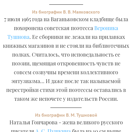
Из биографии В. В. Маяковского
7 июля 1965 года на Ваганьковском кладбище была
похоронена советская поэтесса
Вероника
Тушнова
. Ее сборники не лежали на прилавках
книжных магазинов и не стояли на библиотечных
полках. Считалось, что исповедальность ее
поэзии, щемящая откровенность чувств не
совсем созвучны времени коллективного
энтузиазма… И даже после так называемой
перестройки стихи этой поэтессы оставались в
таком же непочете у издательств России.
Из биографии В. М. Тушновой
Наталья Гончарова - жена великого русского
писателя
А. С. Пушкина
была на 10 см выше