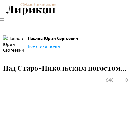
Лирикон
Сборник русской поэзии
РУССКИЕ
СОВРЕМЕННИКИ
ЭНЦИКЛОПЕДИЯ
СТАТЬИ О
АНАЛИЗ
ПОЭТЫ
ПОЭЗИИ
ПОЭЗИИ И
СТИХОТВОРЕНИЙ
ЛИТЕРАТУРЕ
Павлов Юрий Сергеевич
Все стихи поэта
Над Старо-Никольским погостом…
648
0