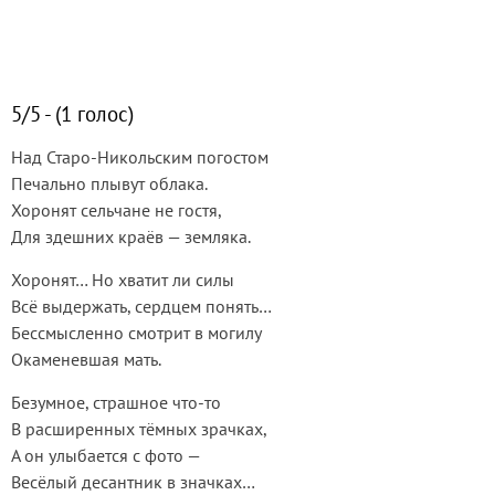
5/5 - (1 голос)
Над Старо-Никольским погостом
Печально плывут облака.
Хоронят сельчане не гостя,
Для здешних краёв — земляка.
Хоронят… Но хватит ли силы
Всё выдержать, сердцем понять…
Бессмысленно смотрит в могилу
Окаменевшая мать.
Безумное, страшное что-то
В расширенных тёмных зрачках,
А он улыбается с фото —
Весёлый десантник в значках…