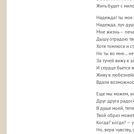
Жить будет с мил
Надежда! ты моя 
Надежда, луч душ
Мне жизнь — печа
Дышу отрадою тв
Хотя томлюся и с
Но ты во мне… не
За тучей вижу я з
И сердце бьется 
Живу в любезней
Вдали возможност
Еще мы можем, а
Друг друга радос
В душе моей, теп
Твой образ может
Когда? когда? — у
Но, веря чувству,