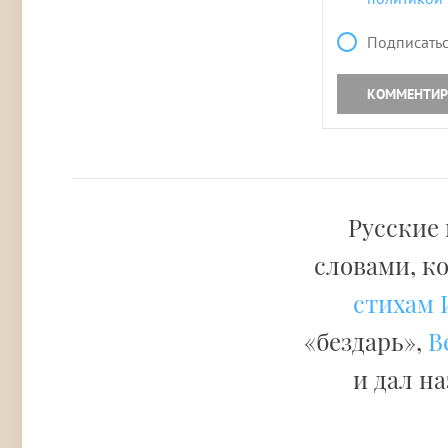
Подписатьс
КОММЕНТИР
Русские
словами, к
стихам 
«бездарь»,
В
и дал н