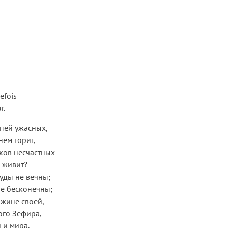
efois
r.
епей ужасных,
нем горит,
ков несчастных
 живит?
уды не вечны;
не бесконечны;
ижине своей,
ого Зефира,
 и мира,