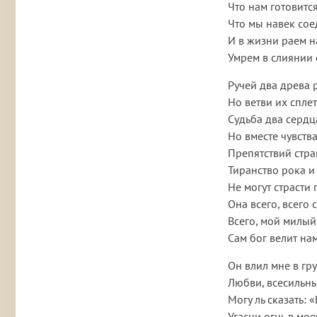
Что нам готовитс
Что мы навек со
И в жизни раем н
Умрем в слиянии 
Ручей два древа 
Но ветви их сплет
Судьба два сердц
Но вместе чувства
Препятствий стр
Тиранство рока и
Не могут страсти 
Она всего, всего 
Всего, мой милый 
Сам бог велит на
Он влил мне в гр
Любви, всесильн
Могу ль сказать: 
Угасни огнь в мо