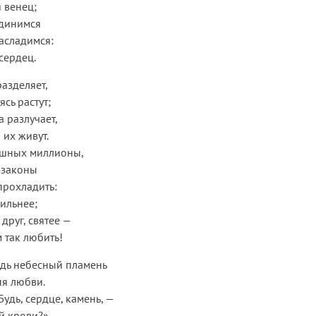
я венец;
единимся
асладимся:
сердец.
разделяет,
ясь растут;
а разлучает,
 их живут.
ашных миллионы,
 законы
прохладить:
сильнее;
друг, святее —
м так любить!
удь небесный пламень
ыя любви.
«Будь, сердце, камень, —
ей крови?»