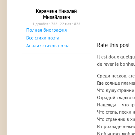
Карамзин Николай
Михайлович
1 декабря 1766 - 22 мая 1826
Полная биография
Все стихи поэта
Rate this post
Анализ стихов поэта
Il est doux quelqu
de rever le bonheu
Среди песков, ст
Где солнце пламе
Что душу странни
Отрадой сладкою
Надежда — что тр
Что степь, пески 
Что странник в х
В прохладе нежн
В объятиях любви