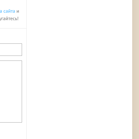
а сайта
и
угайтесь!