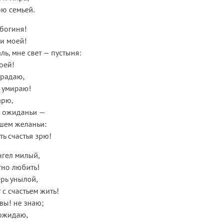
ою семьей.
богиня!
и моей!
ль, мне свет — пустыня:
оей!
традаю,
 умираю!
арю,
в ожиданьи —
шем желаньи:
ь счастья зрю!
нгел милый,
тно любить!
ерь унылой,
 с счастьем жить!
вы! не знаю;
 ожидаю,