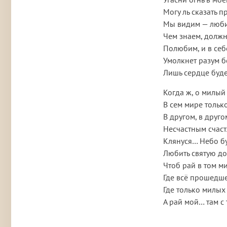
Могу ль сказать 
Мы видим — люби
Чем знаем, должн
Полюбим, и в себ
Умолкнет разум 
Лишь сердце буде
Когда ж, о милый
В сем мире только
В другом, в друг
Несчастным счас
Клянуся… Небо бу
Любить святую до
Чтоб рай в том м
Где всё прошедше
Где только милых
А рай мой… там с