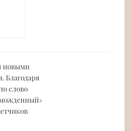
и новыми
. Благодаря
ло слово
зможденный»
летчиков