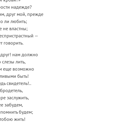
прости надежде?
м, друг мой, прежде
о ли любить;
е не властны;
беспристрастный —
т говорить.
 друг! нам должно
 слезы лить,
ом еще возможно
тливыми быть!
дь свидетель!..
бродетель,
ире заслужить,
е забудем,
 помнить будем;
 тобою жить!