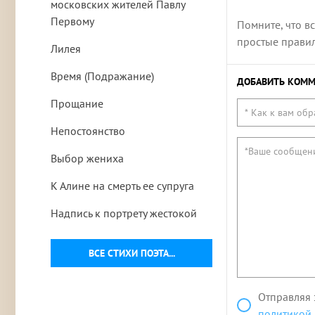
московских жителей Павлу
Первому
Помните, что в
простые правила
Лилея
Время (Подражание)
ДОБАВИТЬ КОММ
Прощание
Непостоянство
Выбор жениха
К Алине на смерть ее супруга
Надпись к портрету жестокой
ВСЕ СТИХИ ПОЭТА...
Отправляя 
политикой