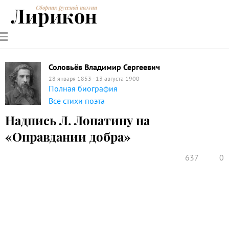
Лирикон
Сборник русской поэзии
РУССКИЕ
СОВРЕМЕННИКИ
ЭНЦИКЛОПЕДИЯ
СТАТЬИ О
АНАЛИЗ
ПОЭТЫ
ПОЭЗИИ
ПОЭЗИИ И
СТИХОТВОРЕНИЙ
ЛИТЕРАТУРЕ
Соловьёв Владимир Сергеевич
28 января 1853 - 13 августа 1900
Полная биография
Все стихи поэта
Надпись Л. Лопатину на
«Оправдании добра»
637
0