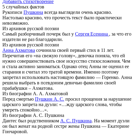
Добавить стихотворение
5 случайных фактов
Рукописи
Пушкина
всегда выглядели очень красиво.
Настолько красиво, что прочесть текст было практически
невозможно.
Из архивов русской поэзии
Самый разборчивый почерк был у
Сергея Есенина
, за что его
издатели не раз благодарили.
Из архивов русской поэзии
Анна Ахматова
сочинила своей первый стих в 11 лет.
Перечитав его «на свежую голову», девочка поняла, что ей
нужно совершенствовать свое искусство стихосложения. Чем
и стала активно заниматься. Однако отец Анны не оценил ее
старания и считал это тратой времени. Именно поэтому
запретил использовать настоящую фамилию — Горенко. Анна
решила выбрать в псевдоним девичью фамилию своей
прабабушки – Ахматова.
Из биографии А. А. Ахматовой
Перед смертью
Пушкин А. С.
просил прощения за нарушение
царского запрета на дуэли: «…жду царского слова, чтобы
умереть спокойно…».
Из биографии А. С. Пушкина
Дантес был родственником
А. С. Пушкина
. На момент дуэли
он был женат на родной сестре жены Пушкина — Екатерине
Гончаровой.