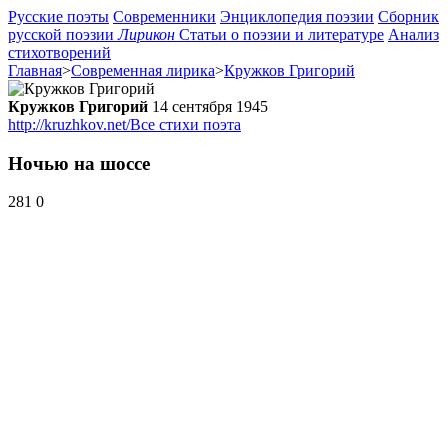
Русские поэты
Современники
Энциклопедия поэзии
Сборник
русской поэзии
Лирикон
Статьи о поэзии и литературе
Анализ
стихотворений
Главная
>
Современная лирика
>
Кружков Григорий
Кружков Григорий
14 сентября 1945
http://kruzhkov.net/
Все стихи поэта
Ночью на шоссе
281
0