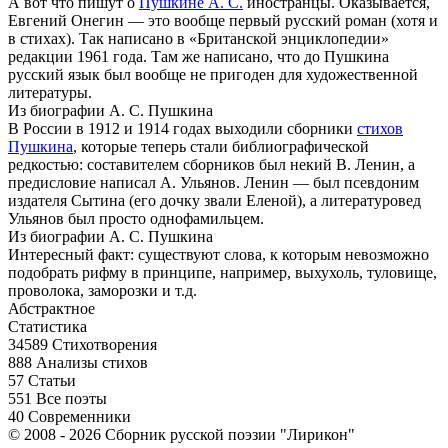
А вот что пишут о
Пушкине А. С.
иностранцы. Оказывается,
Евгений Онегин — это вообще первый русский роман (хотя и
в стихах). Так написано в «Британской энциклопедии»
редакции 1961 года. Там же написано, что до Пушкина
русский язык был вообще не пригоден для художественной
литературы.
Из биографии А. С. Пушкина
В России в 1912 и 1914 годах выходили сборники
стихов
Пушкина
, которые теперь стали библиографической
редкостью: составителем сборников был некий В. Ленин, а
предисловие написал А. Ульянов. Ленин — был псевдоним
издателя Сытина (его дочку звали Еленой), а литературовед
Ульянов был просто однофамильцем.
Из биографии А. С. Пушкина
Интересный факт: существуют слова, к которым невозможно
подобрать рифму в принципе, например, выхухоль, туловище,
проволока, заморозки и т.д.
Абстрактное
Статистика
34589
Стихотворения
888
Анализы стихов
57
Статьи
551
Все поэты
40
Современники
© 2008 - 2026 Сборник русской поэзии "Лирикон"