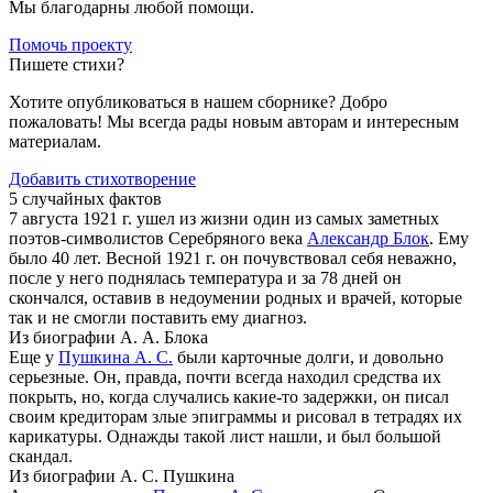
Мы благодарны любой помощи.
Помочь проекту
Пишете стихи?
Хотите опубликоваться в нашем сборнике? Добро
пожаловать! Мы всегда рады новым авторам и интересным
материалам.
Добавить стихотворение
5 случайных фактов
7 августа 1921 г. ушел из жизни один из самых заметных
поэтов-символистов Серебряного века
Александр Блок
. Ему
было 40 лет. Весной 1921 г. он почувствовал себя неважно,
после у него поднялась температура и за 78 дней он
скончался, оставив в недоумении родных и врачей, которые
так и не смогли поставить ему диагноз.
Из биографии А. А. Блока
Еще у
Пушкина А. С.
были карточные долги, и довольно
серьезные. Он, правда, почти всегда находил средства их
покрыть, но, когда случались какие-то задержки, он писал
своим кредиторам злые эпиграммы и рисовал в тетрадях их
карикатуры. Однажды такой лист нашли, и был большой
скандал.
Из биографии А. С. Пушкина