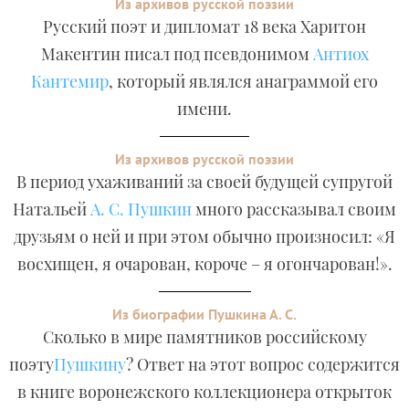
Из архивов русской поэзии
Русский поэт и дипломат 18 века Харитон
Макентин писал под псевдонимом
Антиох
Кантемир
, который являлся анаграммой его
имени.
Из архивов русской поэзии
В период ухаживаний за своей будущей супругой
Натальей
А. С. Пушкин
много рассказывал своим
друзьям о ней и при этом обычно произносил: «Я
восхищен, я очарован, короче – я огончарован!».
Из биографии Пушкина А. С.
Сколько в мире памятников российскому
поэту
Пушкину
? Ответ на этот вопрос содержится
в книге воронежского коллекционера открыток