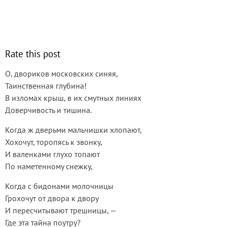
Rate this post
О, двориков московских синяя,
Таинственная глубина!
В изломах крыш, в их смутных линиях
Доверчивость и тишина.
Когда ж дверьми мальчишки хлопают,
Хохочут, торопясь к звонку,
И валенками глухо топают
По наметенному снежку,
Когда с бидонами молочницы
Грохочут от двора к двору
И пересчитывают трешницы, —
Где эта тайна поутру?