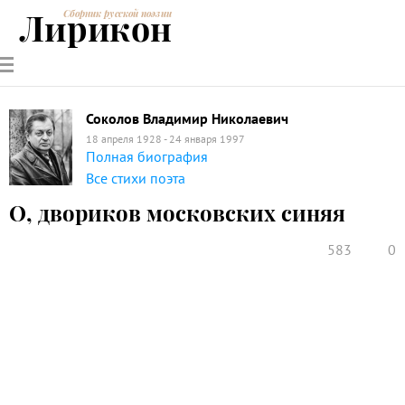
Лирикон
Сборник русской поэзии
РУССКИЕ
СОВРЕМЕННИКИ
ЭНЦИКЛОПЕДИЯ
СТАТЬИ О
АНАЛИЗ
ПОЭТЫ
ПОЭЗИИ
ПОЭЗИИ И
СТИХОТВОРЕНИЙ
ЛИТЕРАТУРЕ
Соколов Владимир Николаевич
18 апреля 1928 - 24 января 1997
Полная биография
Все стихи поэта
О, двориков московских синяя
583
0