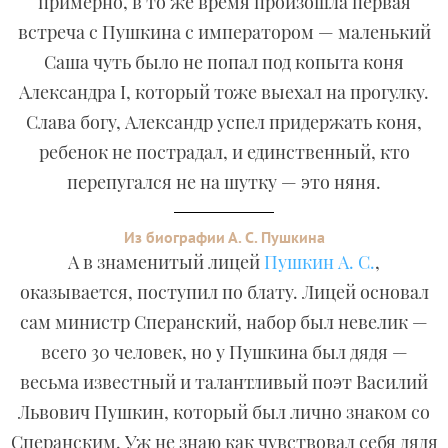
примерно, в то же время произошла первая
встреча с Пушкина с императором — маленький
Саша чуть было не попал под копыта коня
Александра I, который тоже выехал на прогулку.
Слава богу, Александр успел придержать коня,
ребенок не пострадал, и единственный, кто
перепугался не на шутку — это няня.
Из биографии А. С. Пушкина
А в знаменитый лицей
Пушкин А. С.
,
оказывается, поступил по блату. Лицей основал
сам министр Сперанский, набор был невелик —
всего 30 человек, но у Пушкина был дядя —
весьма известный и талантливый поэт Василий
Львович Пушкин, который был лично знаком со
Сперанским. Уж не знаю как чувствовал себя дядя