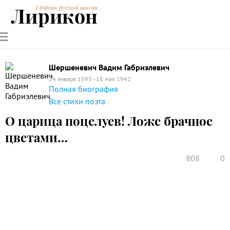
Лирикон
Сборник русской поэзии
РУССКИЕ
СОВРЕМЕННИКИ
ЭНЦИКЛОПЕДИЯ
СТАТЬИ О
АНАЛИЗ
ПОЭТЫ
ПОЭЗИИ
ПОЭЗИИ И
СТИХОТВОРЕНИЙ
ЛИТЕРАТУРЕ
Шершеневич Вадим Габриэлевич
24 января 1893 - 18 мая 1942
Полная биография
Все стихи поэта
О царица поцелуев! Ложе брачное
цветами…
808
0