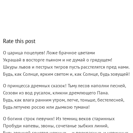
Rate this post
О царица поцелуев! Ложе брачное цветами
Украшай в восторге пьяном и не думай о грядущем!
Шкуры львов и пестрых тигров пусть расстелятся пред нами.
Будь, как Солнце, ярким светом и, как Солнце, будь зовущей!
О принцесса дремных сказок! Тьму лесов наполни песней,
Созови из вод русалок, кликни дремлющего Пана.
Будь, как влага ранним утром, легче, тоньше, бестелесней,
Будь летучею росою или дымкою тумана!
О богиня строк певучих! Из темниц веков старинных
Пробуди напевы, звоны, сочетанье зыбких линий,
Будь звончей сонетов нежных — и прекрасных, и невинных,