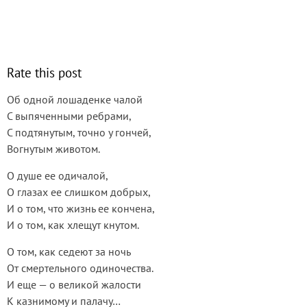
Rate this post
Об одной лошаденке чалой
С выпяченными ребрами,
С подтянутым, точно у гончей,
Вогнутым животом.
О душе ее одичалой,
О глазах ее слишком добрых,
И о том, что жизнь ее кончена,
И о том, как хлещут кнутом.
О том, как седеют за ночь
От смертельного одиночества.
И еще — о великой жалости
К казнимому и палачу…