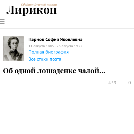
Лирикон
Сборник русской поэзии
РУССКИЕ
СОВРЕМЕННИКИ
ЭНЦИКЛОПЕДИЯ
СТАТЬИ О
АНАЛИЗ
ПОЭТЫ
ПОЭЗИИ
ПОЭЗИИ И
СТИХОТВОРЕНИЙ
ЛИТЕРАТУРЕ
Парнок София Яковлевна
11 августа 1885 - 26 августа 1933
Полная биография
Все стихи поэта
Об одной лошаденке чалой…
439
0