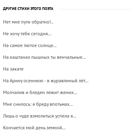
ДРУГИЕ СТИХИ ЭТОГО ПОЭТА
Нет мне пути обратно!..
Не хочу тебя сегодня...
На самое лютое солнце...
На каштанах пышных ты венчальные...
На закате
На Арину осеннюю - в журавлиный лёт...
Молчалив и бледен лежит жених...
Мне снилось: я бреду впотьмах...
Лишь о чуде взмолиться успела я...
Кончается мой день земной...