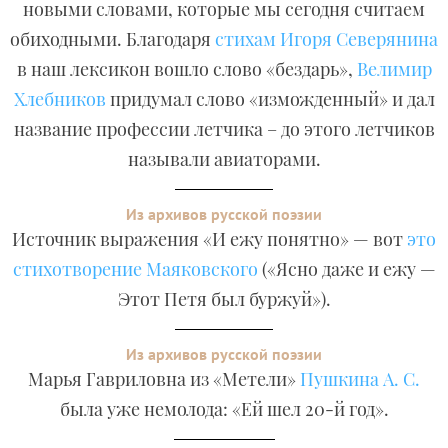
новыми словами, которые мы сегодня считаем
обиходными. Благодаря
стихам Игоря Северянина
в наш лексикон вошло слово «бездарь»,
Велимир
Хлебников
придумал слово «изможденный» и дал
название профессии летчика – до этого летчиков
называли авиаторами.
Из архивов русской поэзии
Источник выражения «И ежу понятно» — вот
это
стихотворение Маяковского
(«Ясно даже и ежу —
Этот Петя был буржуй»).
Из архивов русской поэзии
Марья Гавриловна из «Метели»
Пушкина А. С.
была уже немолода: «Ей шел 20-й год».