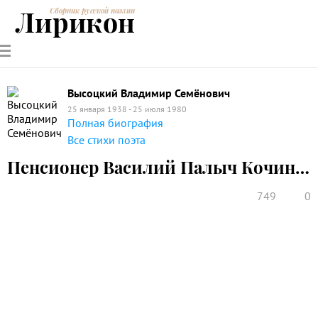
Лирикон
Сборник русской поэзии
РУССКИЕ
СОВРЕМЕННИКИ
ЭНЦИКЛОПЕДИЯ
СТАТЬИ О
АНАЛИЗ
ПОЭТЫ
ПОЭЗИИ
ПОЭЗИИ И
СТИХОТВОРЕНИЙ
ЛИТЕРАТУРЕ
Высоцкий Владимир Семёнович
25 января 1938 - 25 июля 1980
Полная биография
Все стихи поэта
Пенсионер Василий Палыч Кочин…
749
0