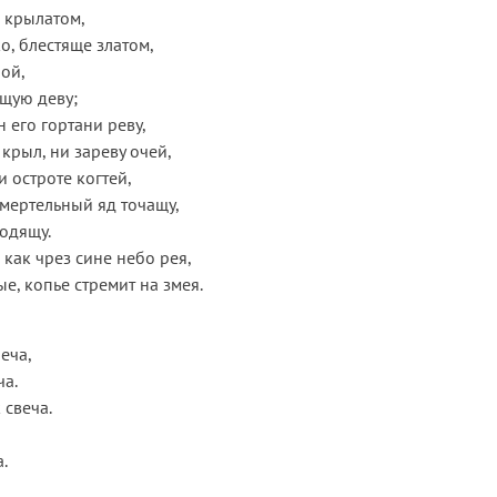
 крылатом,
о, блестяще златом,
бой,
щую деву;
 его гортани реву,
крыл, ни зареву очей,
и остроте когтей,
смертельный яд точащу,
водящу.
 как чрез сине небо рея,
е, копье стремит на змея.
еча,
ча.
 свеча.
а.