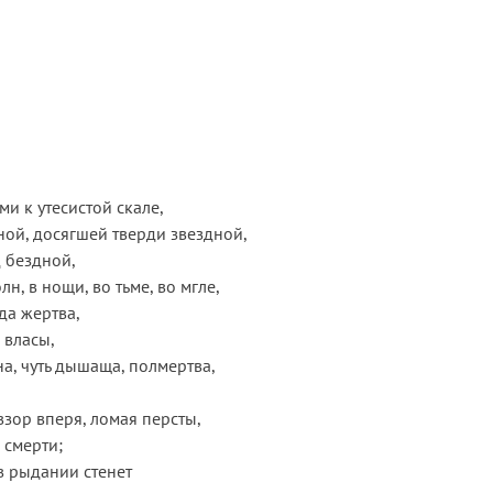
и к утесистой скале,
ой, досягшей тверди звездной,
 бездной,
лн, в нощи, во тьме, во мгле,
да жертва,
 власы,
а, чуть дышаща, полмертва,
взор вперя, ломая персты,
 смерти;
 в рыдании стенет