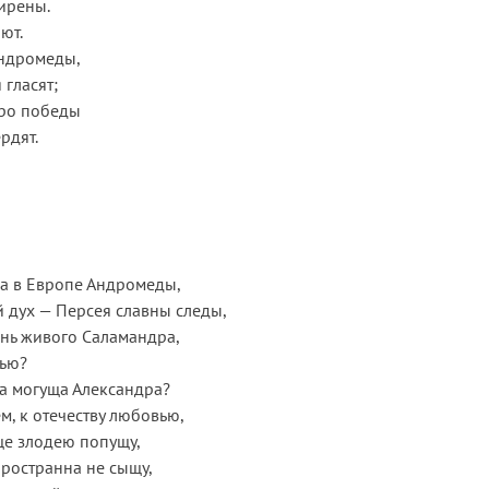
сирены.
ют.
Андромеды,
 гласят;
про победы
рдят.
!
за в Европе Андромеды,
 дух — Персея славны следы,
снь живого Саламандра,
ью?
а могуща Александра?
, к отечеству любовью,
ще злодею попущу,
пространна не сыщу,