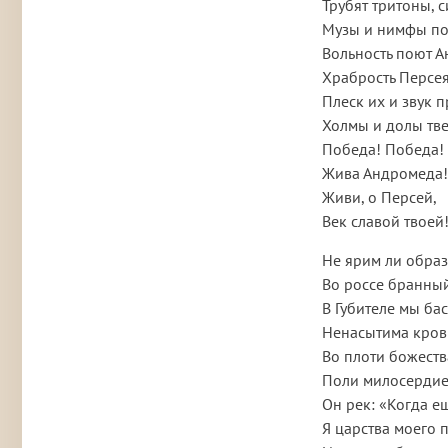
Трубят тритоны, 
Музы и нимфы по
Вольность поют 
Храбрость Персея
Плеск их и звук 
Холмы и долы тве
Победа! Победа!
Жива Андромеда!
Живи, о Персей,
Век славой твоей
Не ярим ли обра
Во россе бранный
В Губителе мы ба
Ненасытима кров
Во плоти божеств
Поли милосердием
Он рек: «Когда е
Я царства моего 