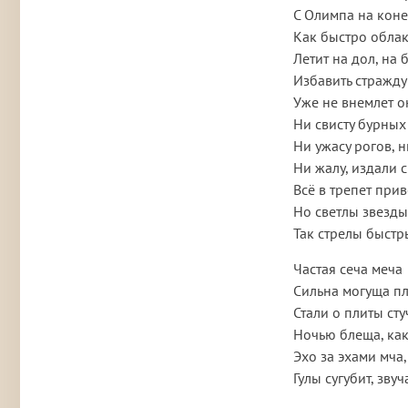
С Олимпа на коне
Как быстро облак
Летит на дол, на 
Избавить стражду
Уже не внемлет он
Ни свисту бурных 
Ни ужасу рогов, н
Ни жалу, издали 
Всё в трепет при
Но светлы звезды
Так стрелы быстры
Частая сеча меча
Сильна могуща пл
Стали о плиты сту
Ночью блеща, как
Эхо за эхами мча,
Гулы сугубит, звуч