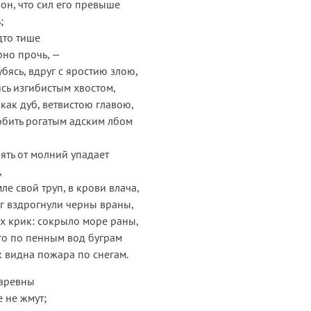
кон, что сил его превыше
;
дто тише
рно прочь, —
бясь, вдруг с яростию злою,
сь изгибистым хвостом,
 как дуб, ветвистою главою,
обить рогатым адским лбом
пять от молний упадает
,
ле свой труп, в крови влача,
уг вздрогнули черны враны,
х крик: сокрыло море раны,
го по пенным вод буграм
 видна пожара по снегам.
царевны
 не жмут;