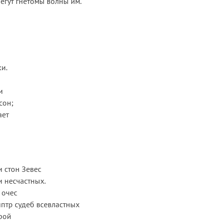
егут гнетомы волны им.
ки.
и
сон;
ает
и стон Зевес
 несчастных.
 очес
птр судеб всевластных
ерой