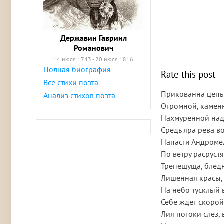
Державин Гавриил
Романович
14 июля 1743 - 20 июля 1816
Полная биография
Rate this post
Все стихи поэта
Прикованна цепьм
Анализ стихов поэта
Огромной, каменн
Нахмуренной над
Средь яра рева во
Напасти Андроме
По ветру расрустя
Трепещуща, бледн
Лишенная красы,
На небо тусклый 
Себе ждет скорой
Лия потоки слез,