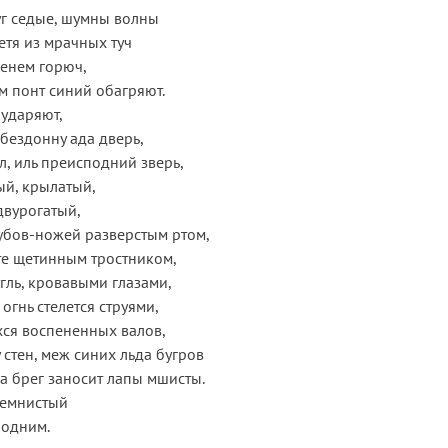
уг седые, шумны волны
тя из мрачных туч
менем горюч,
 понт синий обагряют.
ударяют,
 бездонну ада дверь,
л, иль преисподний зверь,
ый, крылатый,
двурогатый,
убов-ножей разверстым ртом,
те щетинным тростником,
угль, кровавыми глазами,
огнь стелется струями,
ся воспененных валов,
 стен, меж синих льда бугров
на брег заносит лапы мшисты.
ремнистый
одним.