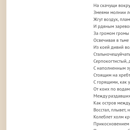
На скачущи вокр
Змеями молнии ле
Жгут воздух, пла
И рдяным заревом
За громом громы 
Освечивая в тьме
Из коей дивий во
Стальночешуйчат
Серпокогтистый, 
С наполненным з
Стоящим на хреб
С горящими, как 
От коих по водам 
Между раздавших
Как остров между
Восстал, плывет, 
Колеблет холм к
Прикосновением 