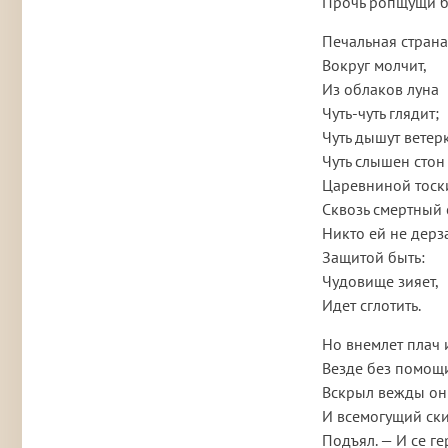
Прочь ропщущи б
Печальная страна
Вокруг молчит,
Из облаков луна
Чуть-чуть глядит;
Чуть дышут ветер
Чуть слышен стон
Царевниной тоск
Сквозь смертный 
Никто ей не дерз
Защитой быть:
Чудовище зияет,
Идет сглотить.
Но внемлет плач 
Везде без помощи
Вскрыл вежды он
И всемогущий ски
Подъял. — И се г