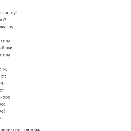
есчастну?
ит?
ужасну.
 сила.
ий лук,
атила
оги,
ет;
и,
т.
скоре
са.
ре!
»
олению не склонны.