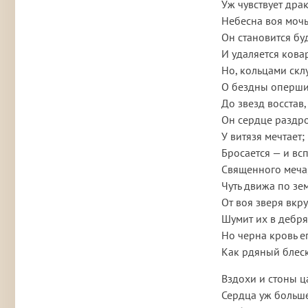
Уж чувствует дра
Небесна воя мочь
Он становится бу
И удаляется кова
Но, кольцами склу
О бездны оперши
До звезд восстав,
Он сердце раздр
У витязя мечтает;
Бросается — и вс
Священного меча
Чуть движа по зем
От воя зверя вкр
Шумит их в дебря
Но черна кровь е
Как рдяный блеск
Вздохи и стоны 
Сердца уж больше