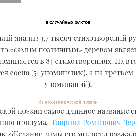
5 СЛУЧАЙНЫХ ФАКТОВ
ий анализ 3,7 тысяч стихотворений р
что «самым поэтичным» деревом являет
поминается в 84 стихотворениях. На вт
ся сосна (51 упоминание), а на третьем –
упоминаний).
Из архивов русской поэзии
сской поэзии самое длинное название с
ению придумал
Гавриил Романович Де
ак «Желание зимы его милости разжа