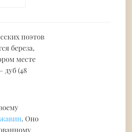
усских поэтов
ся береза,
ором месте
 дуб (48
воему
ржавин
. Оно
лованному