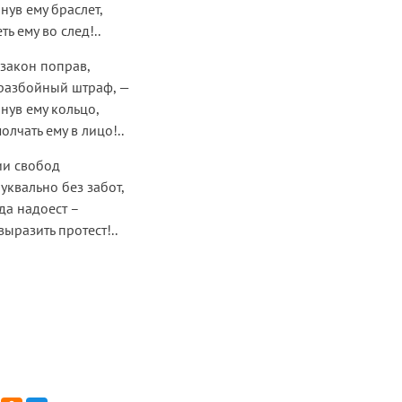
нув ему браслет,
ь ему во след!..
 закон поправ,
 разбойный штраф, —
нув ему кольцо,
лчать ему в лицо!..
ии свобод
уквально без забот,
ода надоест –
ыразить протест!..