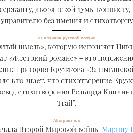
сержанту, дворянской думы копиисту,
, управителю без имения и стихотворцу 
Из архивов русской поэзии
атый шмель», которую исполняет Ник
е «Жестокий романс» – это положенн
ение Григория Кружкова «За цыганской
ло кто знает, что стихотворение Круж
евод стихотворения Редьярда Киплинг
Trail”.
Абстрактное
ачала Второй Мировой войны
Марину 