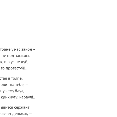
тране у нас закон –
т не под замком.
, и в ус не дуй,
 то протестуй!..
тая в толпе,
овит на тебе, —
нув ему баул,
крикнуть: караул!..
й явится сержант
насчет деньжат, —