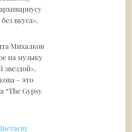
 архивариусу
без вкуса».
ита Михалков
ое на музыку
 звездой».
кова – это
а “The Gypsy
Цветаеву