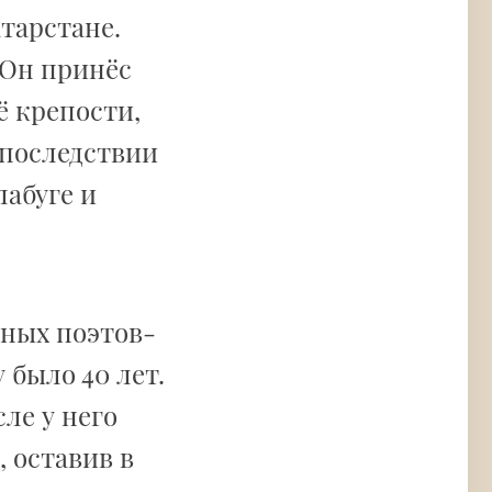
атарстане.
 Он принёс
ё крепости,
Впоследствии
лабуге и
етных поэтов-
у было 40 лет.
сле у него
, оставив в