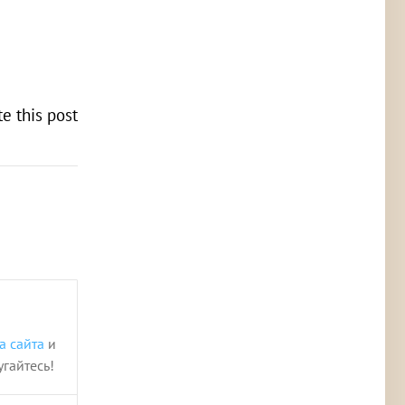
te this post
а сайта
и
угайтесь!