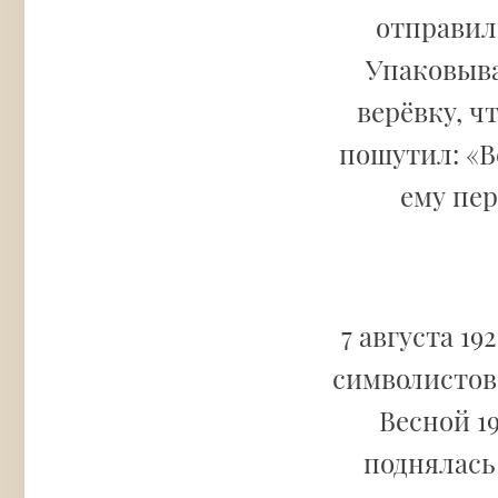
отправили
Упаковыва
верёвку, ч
пошутил: «В
ему пер
7 августа 19
символистов
Весной 19
поднялась 