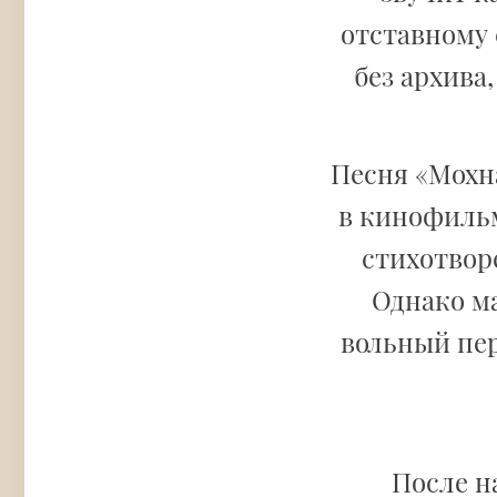
отставному 
без архива
Песня «Мохн
в кинофильм
стихотвор
Однако ма
вольный пер
После н