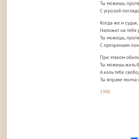
Ты можешь, протя
С угрозой поглядет
Когда же и судья,
Наложит на тебя
Ты можешь, протя
С презреньем помо
При этаком обил
Ты можешь жить б
А коль тебе своб
Ты вправе молча в
1988