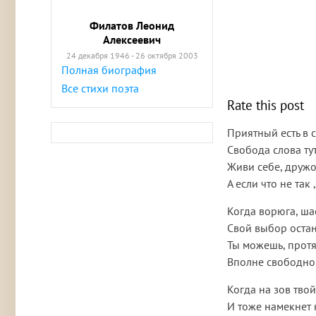
Филатов Леонид
Алексеевич
24 декабря 1946 - 26 октября 2003
Полная биография
Все стихи поэта
Rate this post
Приятный есть в с
Свобода слова ту
Живи себе, дружок
А если что не так ,
Когда ворюга, шас
Свой выбор остан
Ты можешь, протя
Вполне свободно 
Когда на зов тво
И тоже намекнет 