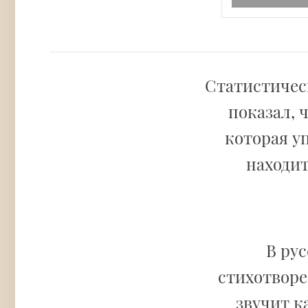
Статистическ
показал, 
которая у
находит
В ру
стихотвор
звучит к