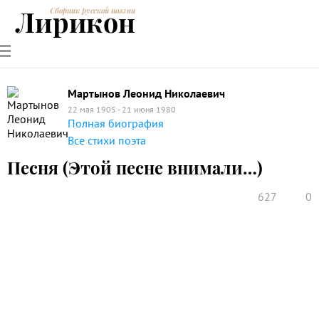
Лирикон
Сборник русской поэзии
РУССКИЕ
СОВРЕМЕННИКИ
ЭНЦИКЛОПЕДИЯ
СТАТЬИ О
АНАЛИЗ
ПОЭТЫ
ПОЭЗИИ
ПОЭЗИИ И
СТИХОТВОРЕНИЙ
ЛИТЕРАТУРЕ
Мартынов Леонид Николаевич
22 мая 1905 - 21 июня 1980
Полная биография
Все стихи поэта
Песня (Этой песне внимали…)
627
0