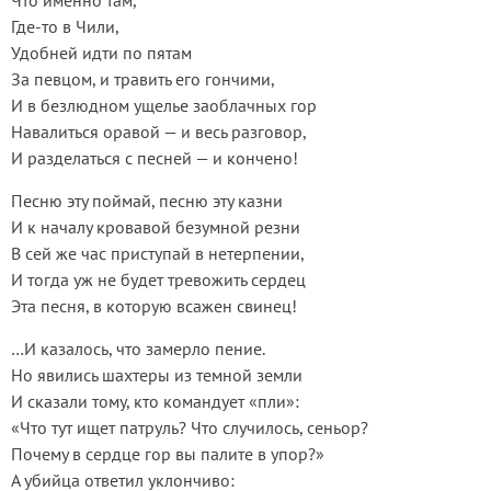
Что именно там,
Где-то в Чили,
Удобней идти по пятам
За певцом, и травить его гончими,
И в безлюдном ущелье заоблачных гор
Навалиться оравой — и весь разговор,
И разделаться с песней — и кончено!
Песню эту поймай, песню эту казни
И к началу кровавой безумной резни
В сей же час приступай в нетерпении,
И тогда уж не будет тревожить сердец
Эта песня, в которую всажен свинец!
…И казалось, что замерло пение.
Но явились шахтеры из темной земли
И сказали тому, кто командует «пли»:
«Что тут ищет патруль? Что случилось, сеньор?
Почему в сердце гор вы палите в упор?»
А убийца ответил уклончиво: