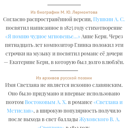
Из биографии М. Ю. Лермонтова
Согласно распространённой версии,
Пушкин А. С.
посвятил написанное в 1825 году стихотворение
«Я помню чудное мгновенье...»
Анне Керн. Через
пятнадцать лет композитор Глинка положил эти
строчки на музыку и посвятил романс её дочери
— Екатерине Керн, в которую был долго влюблён.
Из архивов русской поэзии
Имя Светлана не является исконно славянским.
Оно было придумано и впервые использовано
поэтом
Востоковым А. Х.
в романсе
«Светлана и
Мстислав»
, а широкую популярность получило
после выхода в свет баллады
Жуковского В. А.
«Светлана»
в 1813 году.