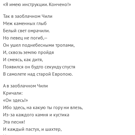
«Я имею инструкции. Кончено!»
Так в заоблачном Чили
Меж каменных глыб
Белый свет омрачили.
Но певец не погиб,—
Он ушел поднебесными тропами,
И, сквозь землю пройдя
И смеясь, как дитя,
Появился он будто секунду спустя
В самолете над старой Европою.
А в заоблачном Чили
Кричали:
«Он здесь!»
Ибо здесь, на какую ты гору ни влезь,
Из-за каждого камня и кустика
Эта песня!
И каждый пастух, и шахтер,