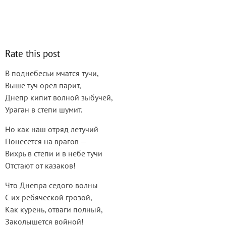
Rate this post
В поднебесьи мчатся тучи,
Выше туч орел парит,
Днепр кипит волной зыбучей,
Ураган в степи шумит.
Но как наш отряд летучий
Понесется на врагов —
Вихрь в степи и в небе тучи
Отстают от казаков!
Что Днепра седого волны
С их ребяческой грозой,
Как курень, отваги полный,
Заколышется войной!