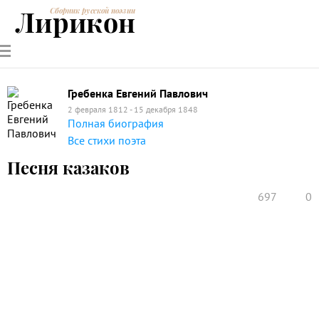
Лирикон
Сборник русской поэзии
РУССКИЕ
СОВРЕМЕННИКИ
ЭНЦИКЛОПЕДИЯ
СТАТЬИ О
АНАЛИЗ
ПОЭТЫ
ПОЭЗИИ
ПОЭЗИИ И
СТИХОТВОРЕНИЙ
ЛИТЕРАТУРЕ
Гребенка Евгений Павлович
2 февраля 1812 - 15 декабря 1848
Полная биография
Все стихи поэта
Песня казаков
697
0