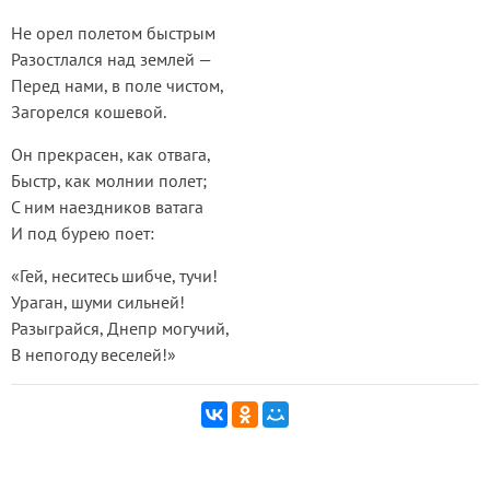
Не орел полетом быстрым
Разостлался над землей —
Перед нами, в поле чистом,
Загорелся кошевой.
Он прекрасен, как отвага,
Быстр, как молнии полет;
С ним наездников ватага
И под бурею поет:
«Гей, неситесь шибче, тучи!
Ураган, шуми сильней!
Разыграйся, Днепр могучий,
В непогоду веселей!»