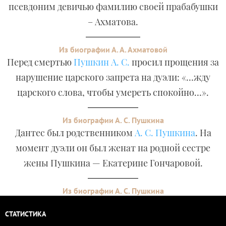
псевдоним девичью фамилию своей прабабушки
– Ахматова.
Из биографии А. А. Ахматовой
Перед смертью
Пушкин А. С.
просил прощения за
нарушение царского запрета на дуэли: «…жду
царского слова, чтобы умереть спокойно…».
Из биографии А. С. Пушкина
Дантес был родственником
А. С. Пушкина
. На
момент дуэли он был женат на родной сестре
жены Пушкина — Екатерине Гончаровой.
Из биографии А. С. Пушкина
СТАТИСТИКА