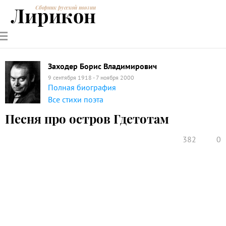
Лирикон
Сборник русской поэзии
РУССКИЕ
СОВРЕМЕННИКИ
ЭНЦИКЛОПЕДИЯ
СТАТЬИ О
АНАЛИЗ
ПОЭТЫ
ПОЭЗИИ
ПОЭЗИИ И
СТИХОТВОРЕНИЙ
ЛИТЕРАТУРЕ
Заходер Борис Владимирович
9 сентября 1918 - 7 ноября 2000
Полная биография
Все стихи поэта
Песня про остров Гдетотам
382
0