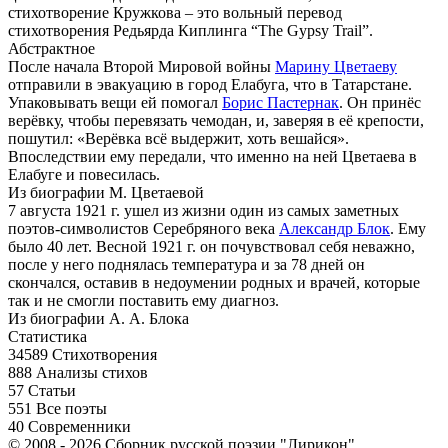
стихотворение Кружкова – это вольный перевод
стихотворения Редьярда Киплинга “The Gypsy Trail”.
Абстрактное
После начала Второй Мировой войны
Марину Цветаеву
отправили в эвакуацию в город Елабуга, что в Татарстане.
Упаковывать вещи ей помогал
Борис Пастернак
. Он принёс
верёвку, чтобы перевязать чемодан, и, заверяя в её крепости,
пошутил: «Верёвка всё выдержит, хоть вешайся».
Впоследствии ему передали, что именно на ней Цветаева в
Елабуге и повесилась.
Из биографии М. Цветаевой
7 августа 1921 г. ушел из жизни один из самых заметных
поэтов-символистов Серебряного века
Александр Блок
. Ему
было 40 лет. Весной 1921 г. он почувствовал себя неважно,
после у него поднялась температура и за 78 дней он
скончался, оставив в недоумении родных и врачей, которые
так и не смогли поставить ему диагноз.
Из биографии А. А. Блока
Статистика
34589
Стихотворения
888
Анализы стихов
57
Статьи
551
Все поэты
40
Современники
© 2008 - 2026 Сборник русской поэзии "Лирикон"