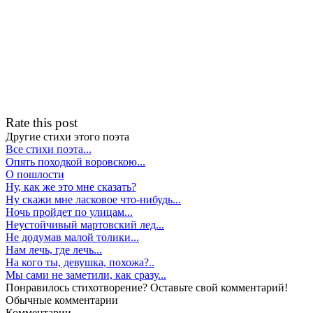
Rate this post
Другие стихи этого поэта
Все стихи поэта...
Опять походкой воровскою...
О пошлости
Ну, как же это мне сказать?
Ну скажи мне ласковое что-нибудь...
Ночь пройдет по улицам...
Неустойчивый мартовский лед...
Не додумав малой толики...
Нам лечь, где лечь...
На кого ты, девушка, похожа?..
Мы сами не заметили, как сразу...
Понравилось стихотворение? Оставьте свой комментарий!
Обычные
комментарии
Комментарии