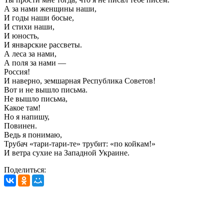
А за нами женщины наши,
И годы наши босые,
И стихи наши,
И юность,
И январские рассветы.
А леса за нами,
А поля за нами —
Россия!
И наверно, земшарная Республика Советов!
Вот и не вышло письма.
Не вышло письма,
Какое там!
Но я напишу,
Повинен.
Ведь я понимаю,
Трубач «тари-тари-те» трубит: «по койкам!»
И ветра сухие на Западной Украине.
Поделиться: