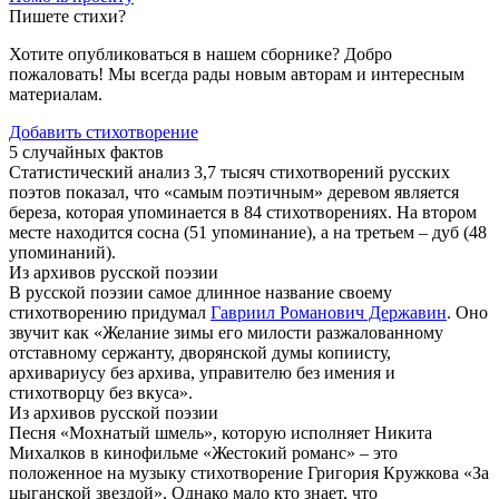
Пишете стихи?
Хотите опубликоваться в нашем сборнике? Добро
пожаловать! Мы всегда рады новым авторам и интересным
материалам.
Добавить стихотворение
5 случайных фактов
Статистический анализ 3,7 тысяч стихотворений русских
поэтов показал, что «самым поэтичным» деревом является
береза, которая упоминается в 84 стихотворениях. На втором
месте находится сосна (51 упоминание), а на третьем – дуб (48
упоминаний).
Из архивов русской поэзии
В русской поэзии самое длинное название своему
стихотворению придумал
Гавриил Романович Державин
. Оно
звучит как «Желание зимы его милости разжалованному
отставному сержанту, дворянской думы копиисту,
архивариусу без архива, управителю без имения и
стихотворцу без вкуса».
Из архивов русской поэзии
Песня «Мохнатый шмель», которую исполняет Никита
Михалков в кинофильме «Жестокий романс» – это
положенное на музыку стихотворение Григория Кружкова «За
цыганской звездой». Однако мало кто знает, что