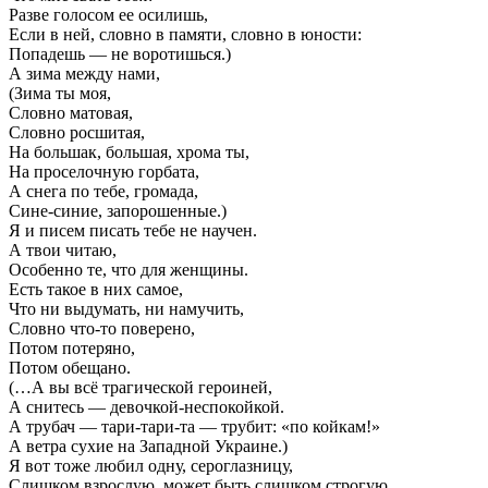
Разве голосом ее осилишь,
Если в ней, словно в памяти, словно в юности:
Попадешь — не воротишься.)
А зима между нами,
(Зима ты моя,
Словно матовая,
Словно росшитая,
На большак, большая, хрома ты,
На проселочную горбата,
А снега по тебе, громада,
Сине-синие, запорошенные.)
Я и писем писать тебе не научен.
А твои читаю,
Особенно те, что для женщины.
Есть такое в них самое,
Что ни выдумать, ни намучить,
Словно что-то поверено,
Потом потеряно,
Потом обещано.
(…А вы всё трагической героиней,
А снитесь — девочкой-неспокойкой.
А трубач — тари-тари-та — трубит: «по койкам!»
А ветра сухие на Западной Украине.)
Я вот тоже любил одну, сероглазницу,
Слишком взрослую, может быть слишком строгую.