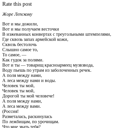
Rate this post
Жоре Лепскому
Вот и мы дожили,
Вот и мы получаем весточки
В изжеванных конвертах с треугольными штемпелями,
Где сквозь запах армейской кожи,
Сквозь бестолочь
Слышно самое то,
То самое, —
Как гудок за полями.
Вот и ты — товарищ красноармеец музвзвода,
Воду пьешь по утрам из заболоченных речек.
А поля между нами,
А леса между нами и воды.
Человек ты мой,
Человек ты мой,
Дорогой ты мой человече!
А поля между нами,
А леса между вами.
(Россия!
Разметалась, раскинулась
По лежбищам, по урочищам.
Что мне звать тебя?