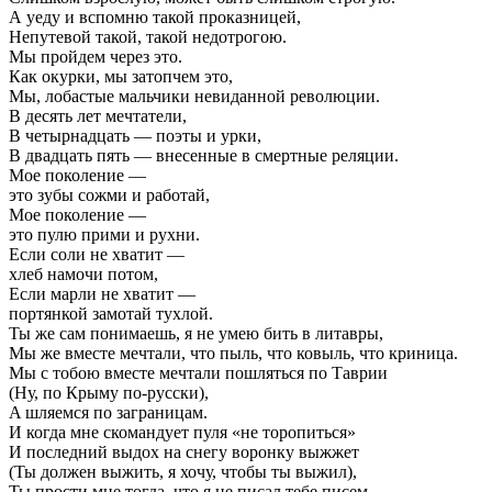
А уеду и вспомню такой проказницей,
Непутевой такой, такой недотрогою.
Мы пройдем через это.
Как окурки, мы затопчем это,
Мы, лобастые мальчики невиданной революции.
В десять лет мечтатели,
В четырнадцать — поэты и урки,
В двадцать пять — внесенные в смертные реляции.
Мое поколение —
это зубы сожми и работай,
Мое поколение —
это пулю прими и рухни.
Если соли не хватит —
хлеб намочи потом,
Если марли не хватит —
портянкой замотай тухлой.
Ты же сам понимаешь, я не умею бить в литавры,
Мы же вместе мечтали, что пыль, что ковыль, что криница.
Мы с тобою вместе мечтали пошляться по Таврии
(Ну, по Крыму по-русски),
A шляемся по заграницам.
И когда мне скомандует пуля «не торопиться»
И последний выдох на снегу воронку выжжет
(Ты должен выжить, я хочу, чтобы ты выжил),
Ты прости мне тогда, что я не писал тебе писем.