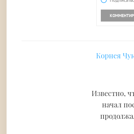
Подписатьс
КОММЕНТИР
Корнея Чу
Известно, ч
начал по
продолжал