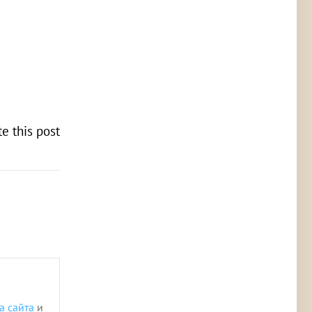
te this post
а сайта
и