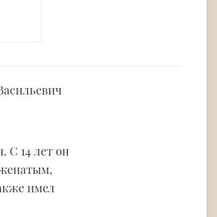
 Васильевич
 С 14 лет он
 женатым,
также имел