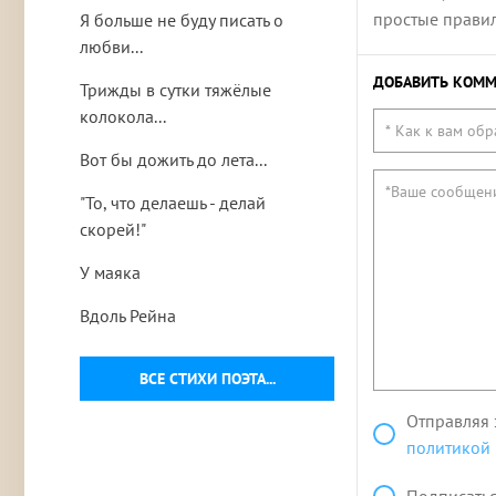
простые правила
Я больше не буду писать о
любви...
ДОБАВИТЬ КОММ
Трижды в сутки тяжёлые
колокола...
Вот бы дожить до лета...
"То, что делаешь - делай
скорей!"
У маяка
Вдоль Рейна
ВСЕ СТИХИ ПОЭТА...
Отправляя 
политикой