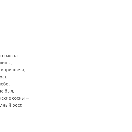
го моста
ашины,
 в три цвета,
ост.
небо,
не был,
нские сосны —
лный рост.