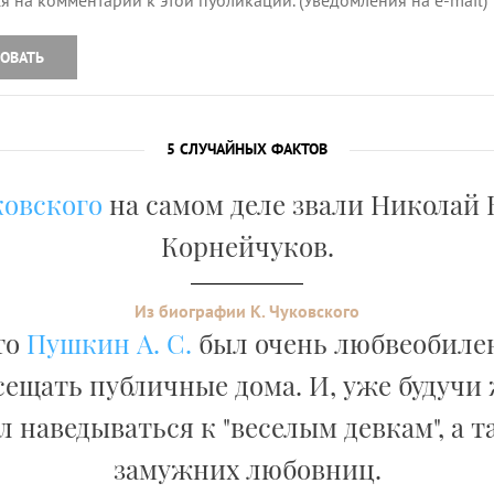
я на комментарии к этой публикации. (Уведомления на e-mail)
ОВАТЬ
5 СЛУЧАЙНЫХ ФАКТОВ
ковского
на самом деле звали Николай
Корнейчуков.
Из биографии К. Чуковского
то
Пушкин А. С.
был очень любвеобилен.
сещать публичные дома. И, уже будучи
 наведываться к "веселым девкам", а 
замужних любовниц.