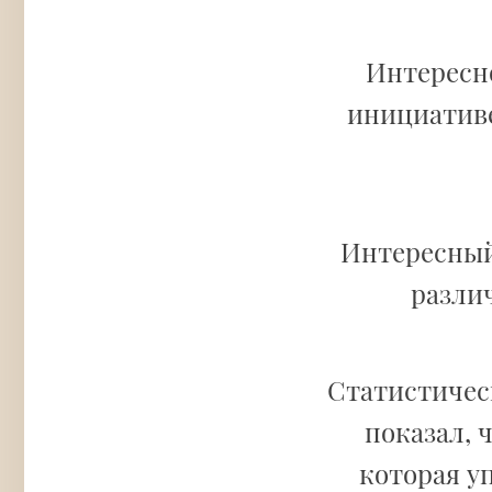
Интересно
инициатив
Интересный
различ
Статистическ
показал, 
которая у