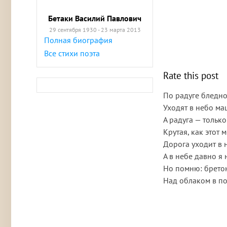
Бетаки Василий Павлович
29 сентября 1930 - 23 марта 2013
Полная биография
Все стихи поэта
Rate this post
По радуге бледно
Уходят в небо м
А радуга — только
Крутая, как этот м
Дорога уходит в 
А в небе давно я 
Но помню: брето
Над облаком в по