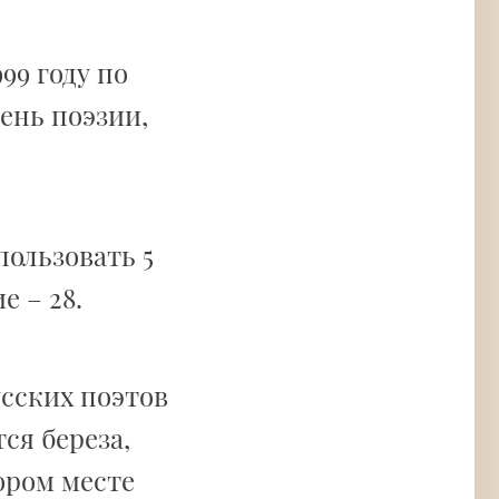
99 году по
нь поэзии,
ользовать 5
е – 28.
усских поэтов
ся береза,
ором месте