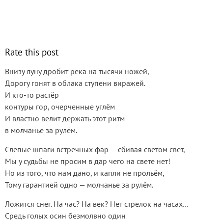
Rate this post
Внизу луну дробит река на тысячи ножей,
Дорогу гонят в облака ступени виражей.
И кто-то растёр
контуры гор, очерченные углём
И властно велит держать этот ритм
в молчанье за рулём.
Слепые шпаги встречных фар — сбивая светом свет,
Мы у судьбы не просим в дар чего на свете нет!
Но из того, что нам дано, и капли не прольём,
Тому гарантией одно — молчанье за рулём.
Ложится снег. На час? На век? Нет стрелок на часах…
Средь голых осин безмолвно один