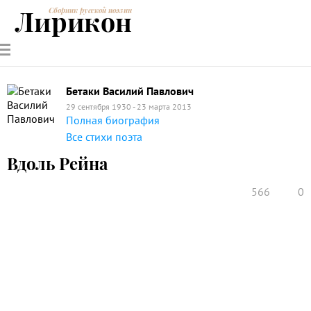
Лирикон
Сборник русской поэзии
РУССКИЕ
СОВРЕМЕННИКИ
ЭНЦИКЛОПЕДИЯ
СТАТЬИ О
АНАЛИЗ
ПОЭТЫ
ПОЭЗИИ
ПОЭЗИИ И
СТИХОТВОРЕНИЙ
ЛИТЕРАТУРЕ
Бетаки Василий Павлович
29 сентября 1930 - 23 марта 2013
Полная биография
Все стихи поэта
Вдоль Рейна
566
0