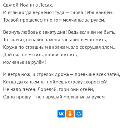
Святой Иоанн в Лесах.
И если когда вернёмся туда — снова себя найдём:
Травой прошелестит о том молчанье за рулём.
Вернуть любовь к закату дня! Ведь если ей не быть,
То значит, ненависть меня заставит вечно жить,
Кружа по страшным виражам, зло сокрушая злом…
Дай сил не мстить, порви эту нить,
молчанье за рулём!
И ветра нож, и стрелок дрожь — превыше всех затей,
Когда дыханьем ты поймёшь отраву скоростей!
Не надо песен, Лореляй, гори они огнём,
Одно прошу — не нарушай молчанья за рулём.