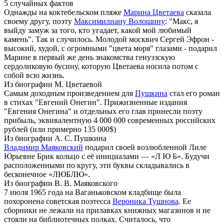
5 случайных фактов
Однажды на коктебельском пляже
Марина Цветаева
сказала
своему другу, поэту
Максимилиану Волошину
: "Макс, я
выйду замуж за того, кто угадает, какой мой любимый
камень". Так и случилось. Молодой москвич Сергей Эфрон -
высокий, худой, с огромными "цвета моря" глазами - подарил
Марине в первый же день знакомства генуэзскую
сердоликовую бусину, которую Цветаева носила потом с
собой всю жизнь.
Из биографии М. Цветаевой
Самым доходным произведением для
Пушкина
стал его роман
в стихах "Евгений Онегин". Прижизненные издания
"Евгения Онегина" и отдельных его глав принесли поэту
прибыль, эквивалентную 4 000 000 современных российских
рублей (или примерно 135 000$)
Из биографии А. С. Пушкина
Владимир Маяковский
подарил своей возлюбленной Лиле
Юрьевне Брик кольцо с её инициалами — «Л Ю Б». Будучи
расположенными по кругу, эти буквы складывались в
бесконечное «ЛЮБЛЮ».
Из биографии В. В. Маяковского
7 июля 1965 года на Ваганьковском кладбище была
похоронена советская поэтесса
Вероника Тушнова
. Ее
сборники не лежали на прилавках книжных магазинов и не
стояли на библиотечных полках. Считалось, что