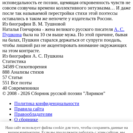
исповедальность ее поэзии, щемящая откровенность чувств не
совсем созвучны времени коллективного энтузиазма… И даже
после так называемой перестройки стихи этой поэтессы
оставались в таком же непочете у издательств России.
Из биографии В. М. Тушновой
Наталья Гончарова - жена великого русского писателя
А. С.
Пушкина
была на 10 см выше мужа. По этой причине, бывая
на балах, Пушкин старался держаться от супруги поодаль,
чтобы лишний раз не акцентировать внимание окружающих
на этом контрасте.
Из биографии А. С. Пушкина
Статистика
34589
Стихотворения
888
Анализы стихов
57
Статьи
551
Все поэты
40
Современники
© 2008 - 2026 Сборник русской поэзии "Лирикон"
Политика конфиденциальности
Правила сайта
Правообладателям
О сборнике
Контакты
Наш сайт использует файлы cookie для того, чтобы сохранить данные на
Карта сайта
вашем компьютере. Если вы продолжаете работать с этим сайтом, мы