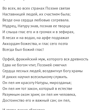
Во всех, во всех странах Поэзия святая
Наставницей людей, их счастием была;
Везде она сердца любовью согревала.
Мудрец, Натуру знав, познав ее творца
И слыша глас его и в громах и в зефирах,
В лесах и на водах, на арфе подражал
Аккордам божества, и глас сего поэта
Всегда был божий глас!
Орфей, фракийский муж, которого вся древность
Едва не богом чтит, Поэзией смягчил
Сердца лесных людей, воздвигнул богу храмы
И диких научил всесильному служить.
Он пел им красоту Натуры, мирозданья;
Он пел им тот закон, который в естестве
Разумным оком зрим; он пел им человека,
Достоинство его и важный сан; он пел,
И звери дикие сбегались,