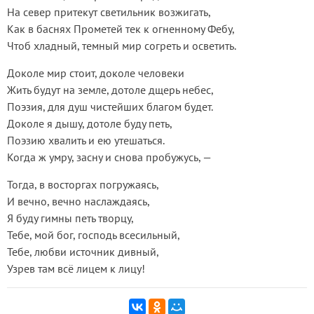
На север притекут светильник возжигать,
Как в баснях Прометей тек к огненному Фебу,
Чтоб хладный, темный мир согреть и осветить.
Доколе мир стоит, доколе человеки
Жить будут на земле, дотоле дщерь небес,
Поэзия, для душ чистейших благом будет.
Доколе я дышу, дотоле буду петь,
Поэзию хвалить и ею утешаться.
Когда ж умру, засну и снова пробужусь, —
Тогда, в восторгах погружаясь,
И вечно, вечно наслаждаясь,
Я буду гимны петь творцу,
Тебе, мой бог, господь всесильный,
Тебе, любви источник дивный,
Узрев там всё лицем к лицу!