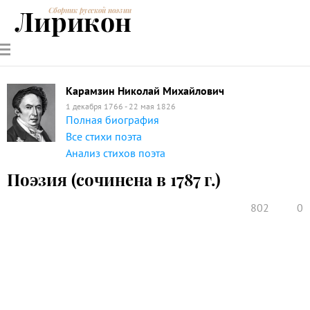
Лирикон
Сборник русской поэзии
РУССКИЕ
СОВРЕМЕННИКИ
ЭНЦИКЛОПЕДИЯ
СТАТЬИ О
АНАЛИЗ
ПОЭТЫ
ПОЭЗИИ
ПОЭЗИИ И
СТИХОТВОРЕНИЙ
ЛИТЕРАТУРЕ
Карамзин Николай Михайлович
1 декабря 1766 - 22 мая 1826
Полная биография
Все стихи поэта
Анализ стихов поэта
Поэзия (сочинена в 1787 г.)
802
0