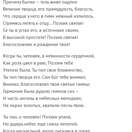
Причину бытия — толь живо ощутил
Величие творца, его премудрость, благость,
Что сердце у него в гимн нежный излилось,
Стремясь лететь к отцу… Поэзия святая!
Се ты в устах его, в источнике своем,
В высокой простоте! Поэзия святая!
Благословляю я рождение твое!
Когда ты, человек, в невинности сердечной,
Как роза цвел в раю, Поэзия тебе
Утехою была. Ты пел свое блаженство,
Ты пел творца его. Сам бог тебе внимал,
Внимал, благословлял твои святые гимны:
Гармония была душою гимнов сих —
И часто ангелы в небесных мелодиях,
На лирах золотых, хвалили песнь твою.
Ты пал, о человек! Поэзия упала;
Но дщерь небес еще сияла лепотой,
Когда несчастный, вдруг раскаяся в грехе,