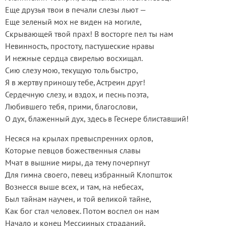
Еще друзья твои в печали слезы льют —
Еще зеленый мох не виден на могиле,
Скрывающей твой прах! В восторге пел ты нам
Невинность, простоту, пастушеские нравы
И нежные сердца свирелью восхищал.
Сию слезу мою, текущую толь быстро,
Я в жертву приношу тебе, Астреин друг!
Сердечную слезу, и вздох, и песнь поэта,
Любившего тебя, прими, благослови,
О дух, блаженный дух, здесь в Геснере блиставший!
Несяся на крылах превыспренних орлов,
Которые певцов божественныя славы
Мчат в вышние миры, да тему почерпнут
Для гимна своего, певец избранный Клопшток
Вознесся выше всех, и там, на небесах,
Был тайнам научен, и той великой тайне,
Как бог стал человек. Потом воспел он нам
Начало и конец Мессииных страданий,