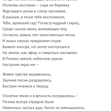
Молитвы воспевал — сидя на бережку
Журчащего ручья и слезы проливая,
В унынии, в тоске тебя воспоминал,
Тебя, эдемский сад! Почасту мудрый старец,
Среди сынов своих, внимающих ему,
Согласно, важно пел таинственные песни
И юных научал преданиям отцов.
Бывало иногда, что ангел ниспускался
На землю, как эфир, и смертных наставлял
В Поэзии святой, небесною рукою
Настроив лиры им —
Живее чувства выражались,
Звучнее песни раздавались,
Быстрее мчалися к творцу.
Столетия текли и в вечность погружались —
Поэзия всегда отрадою была
Невинных, чистых душ. Число их уменьшалось;