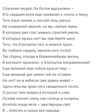
Спасение людей. Он богом вдохновен —
Кто сердцем всем еще привязан к плоти, к миру,
Того язык немей, и песней толь святых
Не оскверняй хвалой; но вы, святые мужи,
В которых уже глас земных страстей умолк,
В которых мрака нет! вы чувствуете цену
Того, что Клопшток пел, и можете одни,
Во глубине сердец, хвалить сего поэта!
Так старец, отходя в блаженнейшую жизнь,
В восторге произнес: о Клопшток несравненный!
Еще великий муж собою красит мир —
Еще великий дух земли сей не оставил.
Но нет! он в небесах уже давно живет —
Здесь тень мы зрим сего священного поэта.
О россы! век грядет, в который и у вас
Поэзия начнет сиять, как солнце в полдень.
Исчезла нощи мгла — уже Авроры свет
В … блестит, и скоро все народы