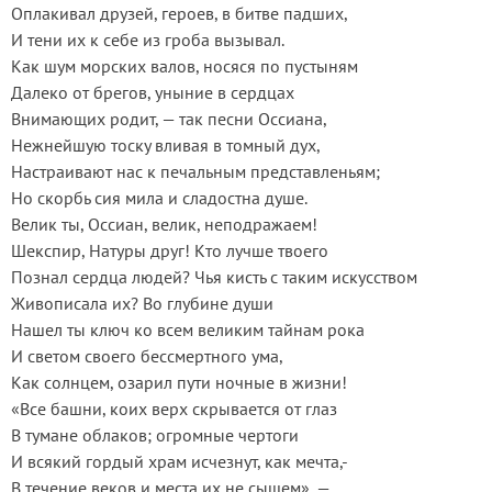
Оплакивал друзей, героев, в битве падших,
И тени их к себе из гроба вызывал.
Как шум морских валов, носяся по пустыням
Далеко от брегов, уныние в сердцах
Внимающих родит, — так песни Оссиана,
Нежнейшую тоску вливая в томный дух,
Настраивают нас к печальным представленьям;
Но скорбь сия мила и сладостна душе.
Велик ты, Оссиан, велик, неподражаем!
Шекспир, Натуры друг! Кто лучше твоего
Познал сердца людей? Чья кисть с таким искусством
Живописала их? Во глубине души
Нашел ты ключ ко всем великим тайнам рока
И светом своего бессмертного ума,
Как солнцем, озарил пути ночные в жизни!
«Все башни, коих верх скрывается от глаз
В тумане облаков; огромные чертоги
И всякий гордый храм исчезнут, как мечта,-
В течение веков и места их не сыщем», —