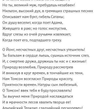
Но ты, великий муж, пребудешь незабвен!
Мильтон, высокий дух, в гремящих страшных песнях
Описывает нам бунт, гибель Сатаны;
Он душу веселит, когда поет Адама,
Живущего в раю; но голос ниспустив,
Вдруг слезы из очей ручьями извлекает,
Когда поет его, подпадшего греху.
О Йонг, несчастных друг, несчастных утешитель!
Ты бальзам в сердце льешь, сушишь источник слез,
И, с смертию дружа, дружишь ты нас и с жизнью!
Природу возлюбив, Природу рассмотрев
И вникнув в круг времен, в тончайшие их тени,
Нам Томсон возгласил Природы красоту,
Приятности времен. Натуры сын любезный,
О Томсон! ввек тебя я буду прославлять!
Ты выучил меня Природой наслаждаться
И в мрачности лесов хвалить творца ее!
Альпийский Теокрит, сладчайший песнопевец!