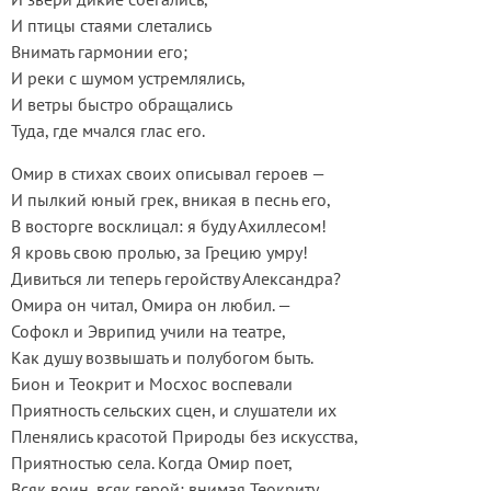
И птицы стаями слетались
Внимать гармонии его;
И реки с шумом устремлялись,
И ветры быстро обращались
Туда, где мчался глас его.
Омир в стихах своих описывал героев —
И пылкий юный грек, вникая в песнь его,
В восторге восклицал: я буду Ахиллесом!
Я кровь свою пролью, за Грецию умру!
Дивиться ли теперь геройству Александра?
Омира он читал, Омира он любил. —
Софокл и Эврипид учили на театре,
Как душу возвышать и полубогом быть.
Бион и Теокрит и Мосхос воспевали
Приятность сельских сцен, и слушатели их
Пленялись красотой Природы без искусства,
Приятностью села. Когда Омир поет,
Всяк воин, всяк герой; внимая Теокриту,