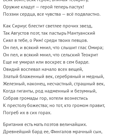
Оружие кладут — герой теперь пастух!
Поэзии сердца, все чувства — всё подвластно.
Как Сириус блестит светлее прочих звезд,
Так Августов поэт, так пастырь Мантуанский
Сиял в тебе, о Рим! среди твоих певцов.
Он пел, и всякий мнил, что слышит глас Омира;
Он пел, и всякий мнил, что сельский Теокрит
Еще не умирал или воскрес в сем барде.
Овидий воспевал начало всех вещей,
Златый блаженный век, серебряный и медный,
Железный, наконец, несчастный, страшный век,
Когда гиганты, род надменный и безумный,
Собрав громады гор, хотели вознестись
К престолу божества; но тот, кто громом правит,
Погреб их в сих горах.
Британия есть мать поэтов величайших.
Древнейший бард ее, Фингалов мрачный сын,