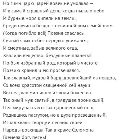
Но гимн царю царей вовек не умолкал —
И в самый страшный день, когда пылало небо
И бурные моря кипели на земли,
Среди пучин и бездн, с невиннейшим семейством
(Когда погибло всё) Поэзия спаслась.
Святый язык небес нередко унижался,
И смертные, забыв великого отца,
Хвалили вещество, бездушные планеты!
Но был избранный род, который в чистоте
Поэзию хранил и ею просвещался.
Так славный, мудрый бард, древнейший из певцов,
Со всею красотой священной сей науки
Воспел, как мир истек из воли божества.
Так оный муж святый, в грядущее проникший,
Пел миру часть его. Так царственный поэт,
Родившись пастухом, но в духе просвещенный,
Играл хвалы творцу и песнию своей
Народы восхищал. Так в храме Соломона
Гремела богу песнь!