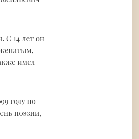
 С 14 лет он
 женатым,
также имел
99 году по
нь поэзии,