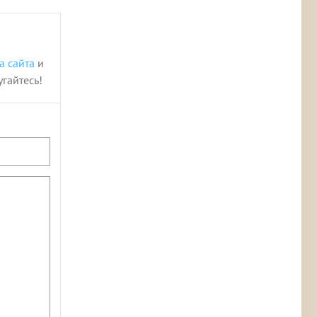
а сайта
и
угайтесь!