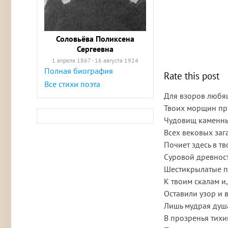
Соловьёва Поликсена
Сергеевна
1 апреля 1867 - 16 августа 1924
Полная биография
Rate this post
Все стихи поэта
Для взоров любя
Твоих морщин пр
Чудовищ каменны
Всех вековых заг
Почиет здесь в т
Суровой древнос
Шестикрылатые 
К твоим скалам и
Оставили узор и 
Лишь мудрая душ
В прозренья тихи