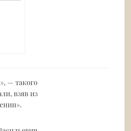
», — такого
ли, взяв из
енин».
 Васильевич