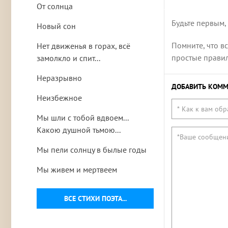
От солнца
Будьте первым,
Новый сон
Помните, что в
Нет движенья в горах, всё
простые правила
замолкло и спит...
Неразрывно
ДОБАВИТЬ КОММ
Неизбежное
Мы шли с тобой вдвоем...
Какою душной тьмою...
Мы пели солнцу в былые годы
Мы живем и мертвеем
ВСЕ СТИХИ ПОЭТА...