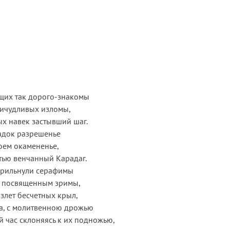
щих так дорого-знакомы
ичудливых изломы,
х навек застывший шаг.
адок разрешенье
воем окамененье,
тью венчанный Карадаг.
прильнули серафимы
, посвященным зримы,
взлет бесчетных крыл,
а, с молитвенною дрожью
й час склоняясь к их подножью,