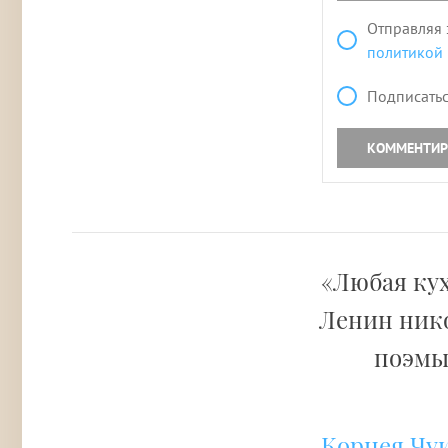
Отправляя 
политикой
Подписатьс
КОММЕНТИР
«Любая кух
Ленин нико
поэм
Корнея Чу