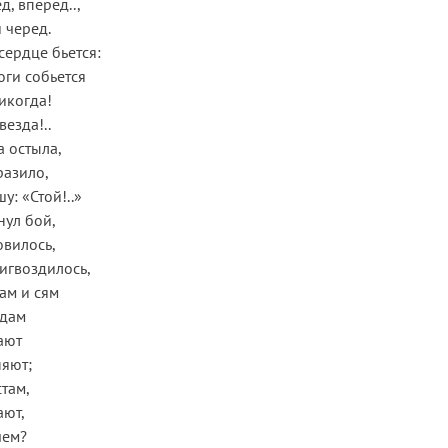
д, вперед..,
 черед.
сердце бьется:
ноги собьется
Никогда!
везда!..
а остыла,
разило,
у: «Стой!..»
нул бой,
овилось,
игвоздилось,
ам и сям
ядам
ают
няют;
стам,
ают,
чем?