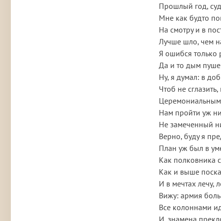
Прошлый год, суд
Мне как будто по
На смотру и в по
Лучше шло, чем н
Я ошибся только 
Да и то дым пуше
Ну, я думал: в до
Чтоб не сглазить
Церемониальным
Нам пройти уж н
Не замеченный ни
Верно, буду я пре
План уж был в ум
Как полковника с
Как и выше поска
И в мечтах лечу, 
Вижу: армия боль
Все колоннами и
И, знамена прекл