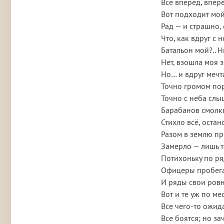
Всё вперед, впере
Вот подходит мой
Рад — и страшно, 
Что, как вдруг с 
Батальон мой?.. 
Нет, взошла моя з
Но… и вдруг мечт
Точно громом по
Точно с неба слыш
Барабанов смолк
Стихло всё, остан
Разом в землю пр
Замерло — лишь т
Потихоньку по р
Офицеры пробег
И ряды свои ров
Вот и те уж по ме
Все чего-то ожид
Все боятся; но за