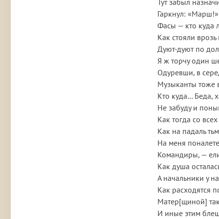
Тут забыл назначи
Гаркнул: «Марш!»
Фасы — кто куда 
Как стояли врозь 
Дуют-дуют по до
Я ж торчу один ш
Одуревши, в сере
Музыканты тоже 
Кто куда… Беда, х
Не забуду и поны
Как тогда со всех
Как на падаль ть
На меня поналет
Командиры, — ели
Как душа осталась
А начальники у на
Как расходятся п
Матер[щиной] так
И иные этим блещ