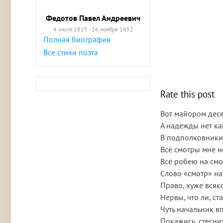
Федотов Павел Андреевич
4 июля 1815 - 26 ноября 1852
Полная биография
Все стихи поэта
Rate this post
Вот майором десят
А надежды нет ка
В подполковники
Всё смотры мне н
Всё робею на смо
Слово «смотр» на
Право, хуже всяко
Нервы, что ли, ст
Чуть начальник в
Покажись, стеснит