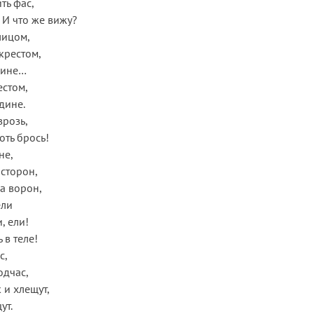
ть фас,
 И что же вижу?
лицом,
крестом,
лине…
естом,
дине.
врозь,
оть брось!
не,
 сторон,
ма ворон,
ели
, ели!
 в теле!
с,
одчас,
 и хлещут,
ут.