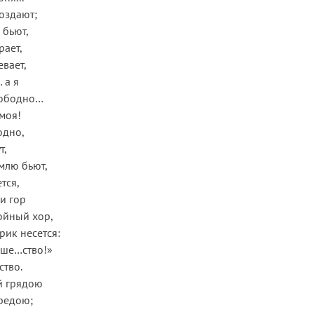
воздают;
 бьют,
рает,
евает,
 а я
вободно…
 моя!
одно,
т,
млю бьют,
тся,
и гор
ойный хор,
рик несется:
ваше…ство!»
ство.
й грядою
редою;