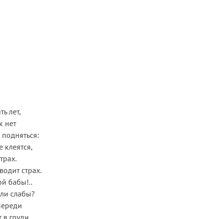
ь лет,
к нет
 подняться:
е клеятся,
трах.
водит страх.
й бабы!..
али слабы?
переди
 в груди