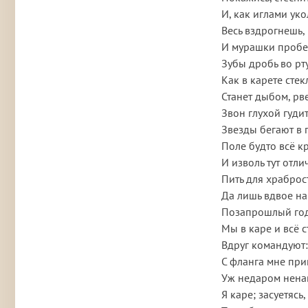
И, как иглами уко
Весь вздрогнешь, 
И мурашки пробег
Зубы дробь во рту
Как в карете стек
Станет дыбом, рве
Звон глухой гудит
Звезды бегают в г
Поле будто всё к
И изволь тут отлич
Пить для храброст
Да лишь вдвое на
Позапрошлый год
Мы в каре и всё с
Вдруг командуют:
С фланга мне при
Уж недаром нена
Я каре; засуетясь,