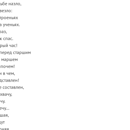
ьбе назло,
везло:
строеньях
а ученьях.
раз,
к спас.
брый час!
, перед старшим
 маршем
ипочем!
 в чем,
дставлен!
е составлен,
хвачу,
чу.
лечу…
шая,
дут
оняя.