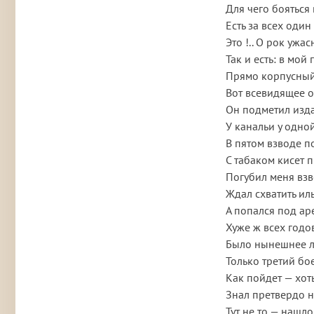
Для чего бояться
Есть за всех оди
Это !.. О рок ужа
Так и есть: в мой
Прямо корпусный
Вот всевидящее о
Он подметил изд
У канальи у одно
В пятом взводе п
С табаком кисет 
Погубил меня взв
Ждал схватить иль
А попался под аре
Хуже ж всех годо
Было нынешнее л
Только третий бо
Как пойдет — хот
Знал претвердо н
Тут не то — нашло