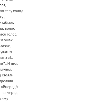
лот,
по телу холод
ут,
 забьют,
ла; волос
тся голос,
 в ушах,
лазах,
ружится —
иться!..
и?.. И пил,
глупил.
 стояли
треляли.
 «Вперед!»
шел черед.
вижу