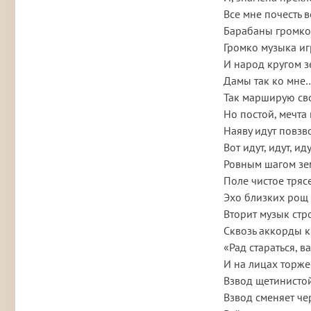
Все мне почесть 
Барабаны громко
Громко музыка иг
И народ кругом з
Дамы так ко мне…
Так марширую с
Но постой, мечта
Наяву идут повзв
Вот идут, идут, иду
Ровным шагом зе
Поле чистое трясе
Эхо близких рощ 
Вторит музык стр
Сквозь аккорды к
«Рад стараться, 
И на лицах торже
Взвод щетинисто
Взвод сменяет че