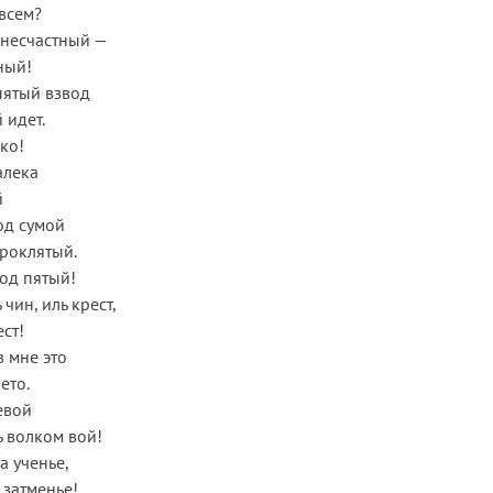
 всем?
н несчастный —
сный!
 пятый взвод
 идет.
ко!
алека
й
од сумой
проклятый.
од пятый!
 чин, иль крест,
ст!
в мне это
ето.
евой
ь волком вой!
а ученье,
 затменье!