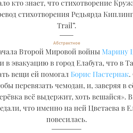
ло кто знает, что стихотворение Круж
евод стихотворения Редьярда Киплинг
Trail”.
Абстрактное
ачала Второй Мировой войны
Марину 
 в эвакуацию в город Елабуга, что в Т
ть вещи ей помогал
Борис Пастернак
.
тобы перевязать чемодан, и, заверяя в е
ерёвка всё выдержит, хоть вешайся». 
едали, что именно на ней Цветаева в Е
повесилась.