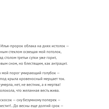
 Илья-пророк облака на днях истолок —
еным стеклом освещая мой потолок,
ад столом третьи сутки уже горит,
вым сном, но блестящим, как антрацит.
а мой порог умирающий голубок —
под крыла кровеносный мерцает ток.
 умерла, нет, не вестник, а я мертва!
олокола, что желанная весть жива.
скосок — сну безумному поперек —
вестит!.. До весны еще долгий срок —