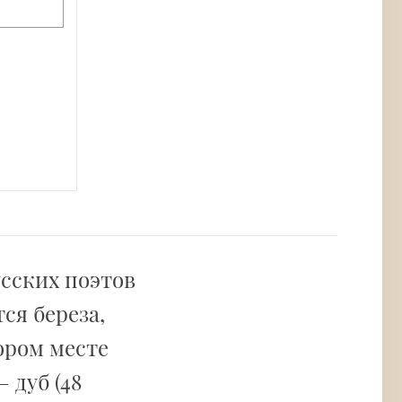
усских поэтов
ся береза,
ором месте
 дуб (48