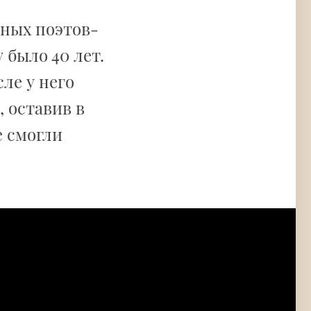
етных поэтов-
у было 40 лет.
сле у него
, оставив в
е смогли