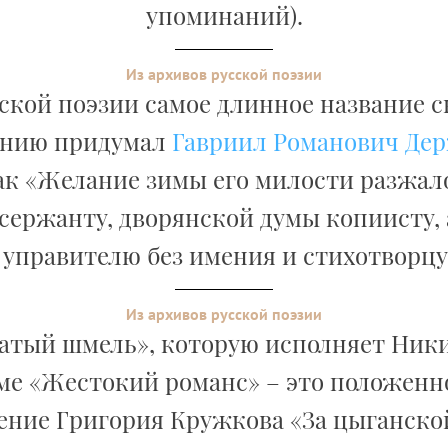
упоминаний).
Из архивов русской поэзии
сской поэзии самое длинное название с
ению придумал
Гавриил Романович Де
ак «Желание зимы его милости разжа
сержанту, дворянской думы копиисту,
, управителю без имения и стихотворцу 
Из архивов русской поэзии
атый шмель», которую исполняет Ник
е «Жестокий романс» – это положенн
ение Григория Кружкова «За цыганской