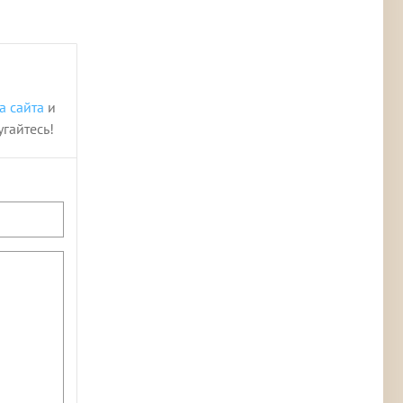
а сайта
и
угайтесь!