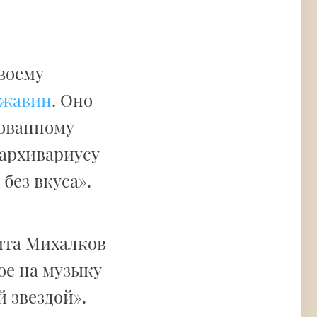
воему
ржавин
. Оно
лованному
 архивариусу
без вкуса».
ита Михалков
ое на музыку
 звездой».