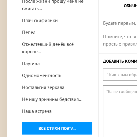
После жизни прошу меня не
ОБЫЧ
сжигать...
Плач скифиянки
Будьте первым,
Пепел
Помните, что в
простые правила
Отжелтевший денёк всё
короче...
ДОБАВИТЬ КОММ
Паутина
Одномоментность
Ностальгия зеркала
Не ищу причины бедствия...
Наша встреча
ВСЕ СТИХИ ПОЭТА...