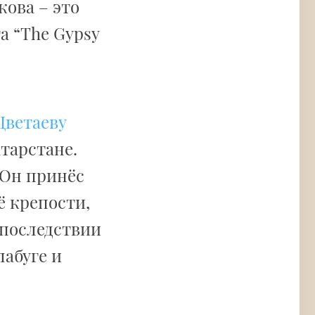
кова – это
а “The Gypsy
Цветаеву
атарстане.
 Он принёс
ё крепости,
Впоследствии
лабуге и