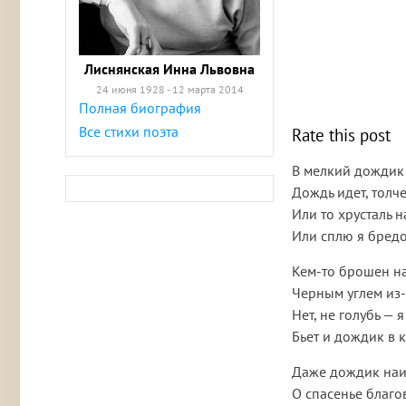
Лиснянская Инна Львовна
24 июня 1928 - 12 марта 2014
Полная биография
Все стихи поэта
Rate this post
В мелкий дождик
Дождь идет, толч
Или то хрусталь н
Или сплю я бредо
Кем-то брошен н
Черным углем из-
Нет, не голубь — я
Бьет и дождик в к
Даже дождик наи
О спасенье благо