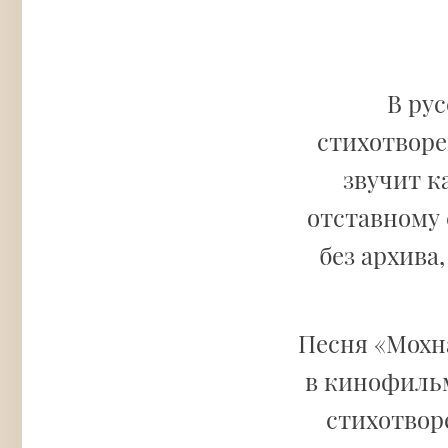
В ру
стихотвор
звучит к
отставному 
без архива
Песня «Мохн
в кинофильм
стихотвор