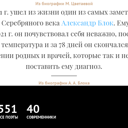
Из биографии М. Цветаевой
21 г. ушел из жизни один из самых зам
 Серебряного века
Александр Блок
. Ем
21 г. он почувствовал себя неважно, по
температура и за 78 дней он скончался
нии родных и врачей, которые так и н
поставить ему диагноз.
Из биографии А. А. Блока
551
40
СЕ ПОЭТЫ
СОВРЕМЕННИКИ