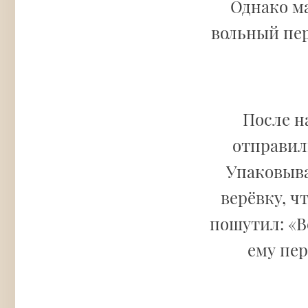
Однако ма
вольный пер
После н
отправили
Упаковыва
верёвку, ч
пошутил: «В
ему пер