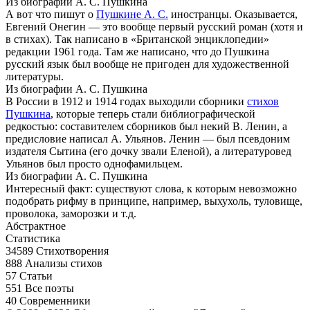
Из биографии А. С. Пушкина
А вот что пишут о
Пушкине А. С.
иностранцы. Оказывается,
Евгений Онегин — это вообще первый русский роман (хотя и
в стихах). Так написано в «Британской энциклопедии»
редакции 1961 года. Там же написано, что до Пушкина
русский язык был вообще не пригоден для художественной
литературы.
Из биографии А. С. Пушкина
В России в 1912 и 1914 годах выходили сборники
стихов
Пушкина
, которые теперь стали библиографической
редкостью: составителем сборников был некий В. Ленин, а
предисловие написал А. Ульянов. Ленин — был псевдоним
издателя Сытина (его дочку звали Еленой), а литературовед
Ульянов был просто однофамильцем.
Из биографии А. С. Пушкина
Интересный факт: существуют слова, к которым невозможно
подобрать рифму в принципе, например, выхухоль, туловище,
проволока, заморозки и т.д.
Абстрактное
Статистика
34589
Стихотворения
888
Анализы стихов
57
Статьи
551
Все поэты
40
Современники