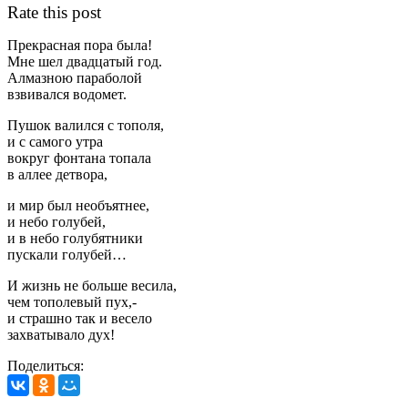
Rate this post
Прекрасная пора была!
Мне шел двадцатый год.
Алмазною параболой
взвивался водомет.
Пушок валился с тополя,
и с самого утра
вокруг фонтана топала
в аллее детвора,
и мир был необъятнее,
и небо голубей,
и в небо голубятники
пускали голубей…
И жизнь не больше весила,
чем тополевый пух,-
и страшно так и весело
захватывало дух!
Поделиться: