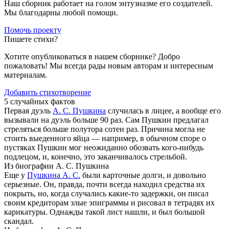
Наш сборник работает на голом энтузиазме его создателей.
Мы благодарны любой помощи.
Помочь проекту
Пишете стихи?
Хотите опубликоваться в нашем сборнике? Добро
пожаловать! Мы всегда рады новым авторам и интересным
материалам.
Добавить стихотворение
5 случайных фактов
Первая дуэль
А. С. Пушкина
случилась в лицее, а вообще его
вызывали на дуэль больше 90 раз. Сам Пушкин предлагал
стреляться больше полутора сотен раз. Причина могла не
стоить выеденного яйца — например, в обычном споре о
пустяках Пушкин мог неожиданно обозвать кого-нибудь
подлецом, и, конечно, это заканчивалось стрельбой.
Из биографии А. С. Пушкина
Еще у
Пушкина А. С.
были карточные долги, и довольно
серьезные. Он, правда, почти всегда находил средства их
покрыть, но, когда случались какие-то задержки, он писал
своим кредиторам злые эпиграммы и рисовал в тетрадях их
карикатуры. Однажды такой лист нашли, и был большой
скандал.