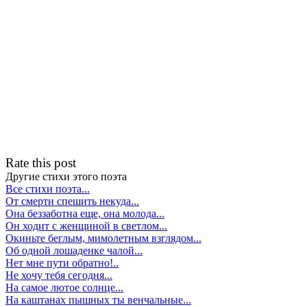
Rate this post
Другие стихи этого поэта
Все стихи поэта...
От смерти спешить некуда...
Она беззаботна еще, она молода...
Он ходит с женщиной в светлом...
Окиньте беглым, мимолетным взглядом...
Об одной лошаденке чалой...
Нет мне пути обратно!..
Не хочу тебя сегодня...
На самое лютое солнце...
На каштанах пышных ты венчальные...