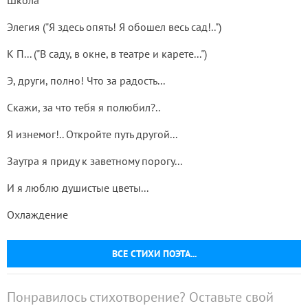
Школа
Элегия ("Я здесь опять! Я обошел весь сад!..")
К П... ("В саду, в окне, в театре и карете...")
Э, други, полно! Что за радость...
Скажи, за что тебя я полюбил?..
Я изнемог!.. Откройте путь другой...
Заутра я приду к заветному порогу...
И я люблю душистые цветы...
Охлаждение
ВСЕ СТИХИ ПОЭТА...
Понравилось стихотворение? Оставьте свой