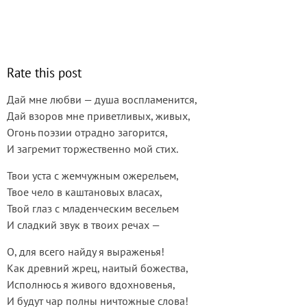
Rate this post
Дай мне любви — душа воспламенится,
Дай взоров мне приветливых, живых,
Огонь поэзии отрадно загорится,
И загремит торжественно мой стих.
Твои уста с жемчужным ожерельем,
Твое чело в каштановых власах,
Твой глаз с младенческим весельем
И сладкий звук в твоих речах —
О, для всего найду я выраженья!
Как древний жрец, наитый божества,
Исполнюсь я живого вдохновенья,
И будут чар полны ничтожные слова!