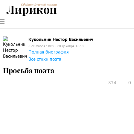
Лирикон
Сборник русской поэзии
РУССКИЕ
СОВРЕМЕННИКИ
ЭНЦИКЛОПЕДИЯ
СТАТЬИ О
АНАЛИЗ
ПОЭТЫ
ПОЭЗИИ
ПОЭЗИИ И
СТИХОТВОРЕНИЙ
ЛИТЕРАТУРЕ
Кукольник Нестор Васильевич
8 сентября 1809 - 20 декабря 1868
Полная биография
Все стихи поэта
Просьба поэта
824
0