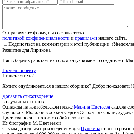
Отправляя эту форму, вы соглашаетесь с
политикой конфиденциальности
и
правилами
нашего сайта.
Подписаться на комментарии к этой публикации. (Уведомлен
Развитие для Лирикона
Наш сборник работает на голом энтузиазме его создателей. М
Помочь проекту
Пишете стихи?
Хотите опубликоваться в нашем сборнике? Добро пожаловать!
Добавить стихотворение
5 случайных фактов
Однажды на коктебельском пляже
Марина Цветаева
сказала св
случилось. Молодой москвич Сергей Эфрон - высокий, худой, 
Цветаева носила потом с собой всю жизнь.
Из биографии М. Цветаевой
Самым доходным произведением для
Пушкина
стал его роман
эквивалентную 4 000 000 современных российских рублей (или