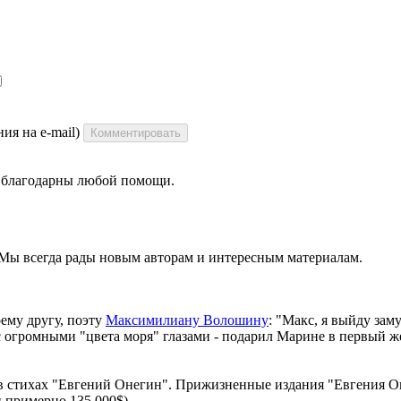
ия на e-mail)
Комментировать
ы благодарны любой помощи.
 Мы всегда рады новым авторам и интересным материалам.
оему другу, поэту
Максимилиану Волошину
: "Макс, я выйду зам
с огромными "цвета моря" глазами - подарил Марине в первый ж
 в стихах "Евгений Онегин". Прижизненные издания "Евгения Он
 примерно 135 000$)