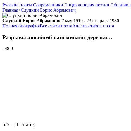
Русские поэты
Современники
Энциклопедия поэзии
Сборник р
Главная
>
Слуцкий Борис Абрамович
Слуцкий Борис Абрамович
7 мая 1919 - 23 февраля 1986
Полная биография
Все стихи поэта
Анализ стихов поэта
Разрывы авиабомб напоминают деревья…
548
0
5/5 - (1 голос)