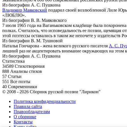
Из биографии А. С. Пушкина
Владимир Маяковский
подарил своей возлюбленной Лиле Юрье
«ЛЮБЛЮ».
Из биографии В. В. Маяковского
7 июля 1965 года на Ваганьковском кладбище была похоронена
полках. Считалось, что исповедальность ее поэзии, щемящая о
этой поэтессы оставались в таком же непочете у издательств Ро
Из биографии В. М. Тушновой
Наталья Гончарова - жена великого русского писателя
А. С. Пу
лишний раз не акцентировать внимание окружающих на этом к
Из биографии А. С. Пушкина
Статистика
34589
Стихотворения
888
Анализы стихов
57
Статьи
551
Все поэты
40
Современники
© 2008 - 2026 Сборник русской поэзии "Лирикон"
Политика конфиденциальности
Правила сайта
Правообладателям
О сборнике
Контакты
Карта сайта