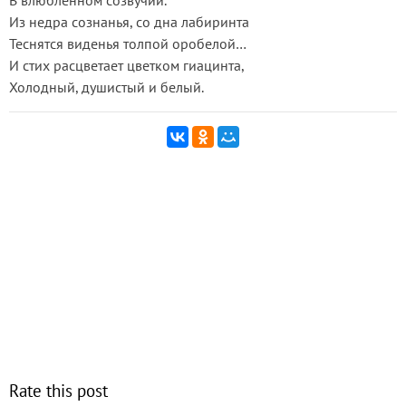
В влюбленном созвучии.
Из недра сознанья, со дна лабиринта
Теснятся виденья толпой оробелой…
И стих расцветает цветком гиацинта,
Холодный, душистый и белый.
Rate this post