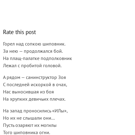
Rate this post
Горел над сопкою шиповник.
За нею — продолжался бой.
На плащ-палатке подполковник
Лежал с пробитой головой.
А рядом — санинструктор Зоя
С последней искоркой в очах,
Нас выносившая из боя
На хрупких девичьих плечах.
На запад проносились «ИЛы»,
Но их не слышали они…
Пусть озаряют их могилы
Того шиповника огни.