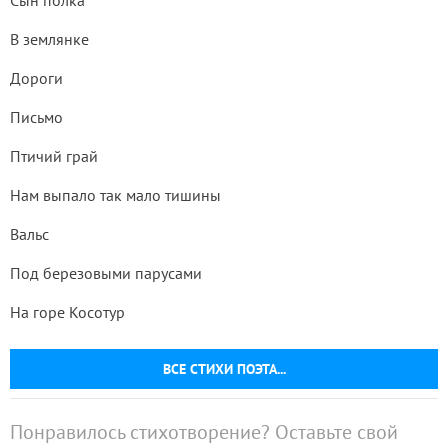
Сын полка
В землянке
Дороги
Письмо
Птичий грай
Нам выпало так мало тишины
Вальс
Под березовыми парусами
На горе Косотур
ВСЕ СТИХИ ПОЭТА...
Понравилось стихотворение? Оставьте свой