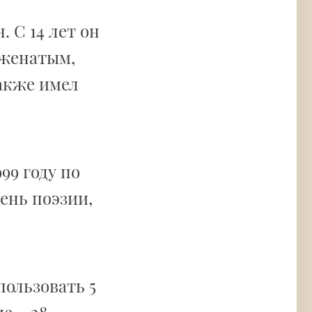
 С 14 лет он
 женатым,
также имел
99 году по
нь поэзии,
ользовать 5