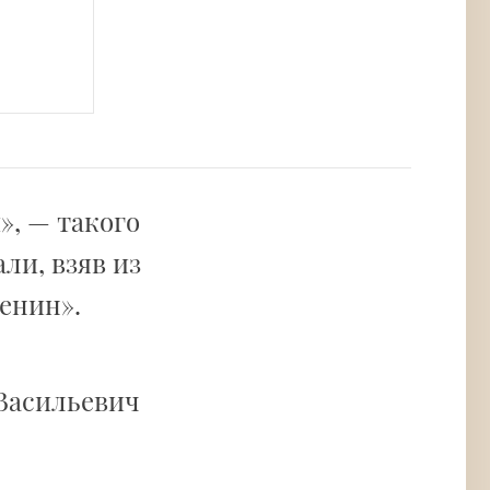
», — такого
ли, взяв из
енин».
 Васильевич