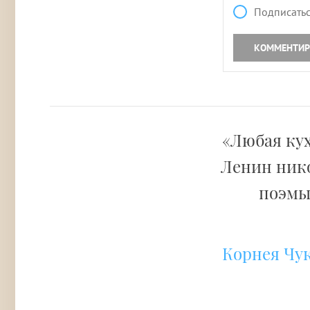
Подписатьс
КОММЕНТИР
«Любая кух
Ленин нико
поэм
Корнея Чу