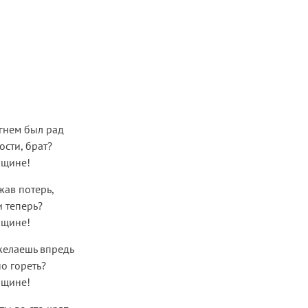
гнем был рад
ости, брат?
нщине!
жав потерь,
и теперь?
нщине!
 желаешь впредь
о гореть?
нщине!