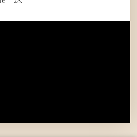
е – 28.