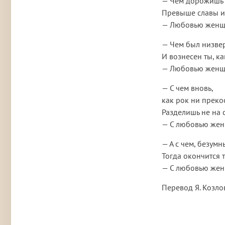
— Чем дорожишь т
Превыше славы и
— Любовью женщ
— Чем был низверг
И вознесен ты, к
— Любовью женщ
— С чем вновь,
как рок ни преко
Разделишь не на 
— С любовью же
— А с чем, безумн
Тогда окончится 
— С любовью же
Перевод Я. Козло