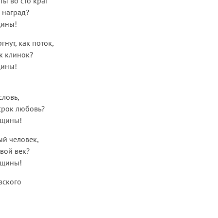
ы во сто крат
 наград?
ины!
нут, как поток,
ак клинок?
ины!
словь,
срок любовь?
нщины!
ый человек,
твой век?
нщины!
вского