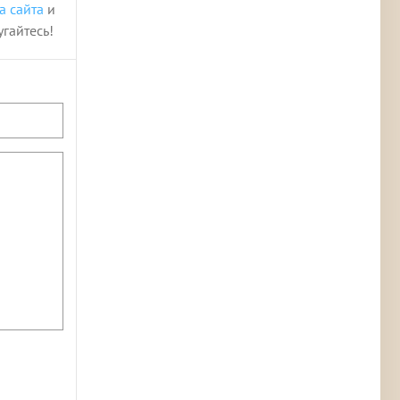
а сайта
и
угайтесь!