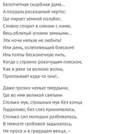
Безотчетная скорбная дума…
А поодаль роскошный чертог,
Где пирует земной полубог,
Словно спорит в сиянии с ними,
Весь облитый огнями земными…
Эти ночи нельзя не любить!
Или день, ослепляющий блеском!
Иль толпы бесконечную нить,
Когда с странно рокочущим плеском,
Как в реке за волною волна,
Проплывает куда-то она!..
Даже грозно-немые твердыни,
Где во имя великой святыни
Столько мук, страшных мук без конца
Горделиво, без слез принималось,
Столько сил молодых разбивалось,
В темноте гробовой задыхалось,
Не прося и в грядущем венца, —