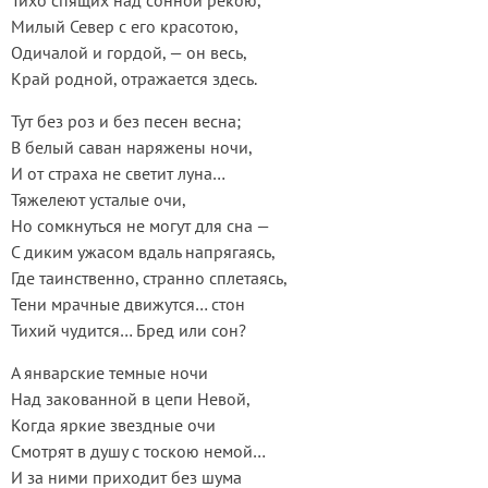
Тихо спящих над сонной рекою,
Милый Север с его красотою,
Одичалой и гордой, — он весь,
Край родной, отражается здесь.
Тут без роз и без песен весна;
В белый саван наряжены ночи,
И от страха не светит луна…
Тяжелеют усталые очи,
Но сомкнуться не могут для сна —
С диким ужасом вдаль напрягаясь,
Где таинственно, странно сплетаясь,
Тени мрачные движутся… стон
Тихий чудится… Бред или сон?
А январские темные ночи
Над закованной в цепи Невой,
Когда яркие звездные очи
Смотрят в душу с тоскою немой…
И за ними приходит без шума