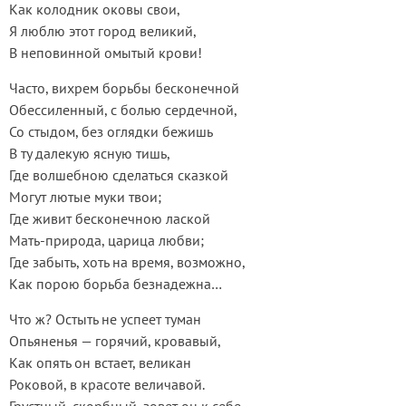
Как колодник оковы свои,
Я люблю этот город великий,
В неповинной омытый крови!
Часто, вихрем борьбы бесконечной
Обессиленный, с болью сердечной,
Со стыдом, без оглядки бежишь
В ту далекую ясную тишь,
Где волшебною сделаться сказкой
Могут лютые муки твои;
Где живит бесконечною лаской
Мать-природа, царица любви;
Где забыть, хоть на время, возможно,
Как порою борьба безнадежна…
Что ж? Остыть не успеет туман
Опьяненья — горячий, кровавый,
Как опять он встает, великан
Роковой, в красоте величавой.