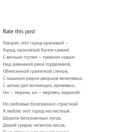
Rate this post
Говорят, этот город красивый —
Город, проклятый богом самим!
С вечным гостем — туманом седым
Над равниной реки горделивой,
Обнесенной гранитной стеной,
С пышным рядом дворцов величавых,
С цепью дел вопиющих, кровавых,
Он — тюрьма, он — мертвец ледяной!
Но любовью болезненно-страстной
Я люблю этот город несчастный.
Широта бесконечных лугов,
Дикий сумрак гигантов-лесов,