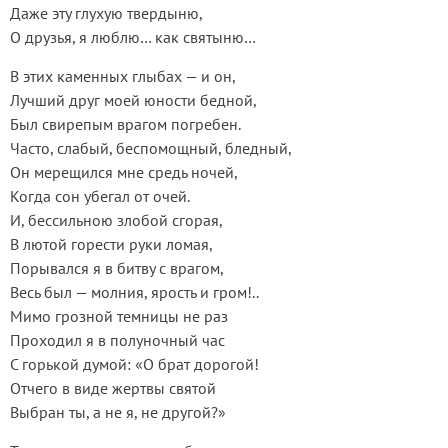
Даже эту глухую твердыню,
О друзья, я люблю… как святыню…
В этих каменных глыбах — и он,
Лучший друг моей юности бедной,
Был свирепым врагом погребен.
Часто, слабый, беспомощный, бледный,
Он мерещился мне средь ночей,
Когда сон убегал от очей.
И, бессильною злобой сгорая,
В лютой горести руки ломая,
Порывался я в битву с врагом,
Весь был — молния, ярость и гром!..
Мимо грозной темницы не раз
Проходил я в полуночный час
С горькой думой: «О брат дорогой!
Отчего в виде жертвы святой
Выбран ты, а не я, не другой?»