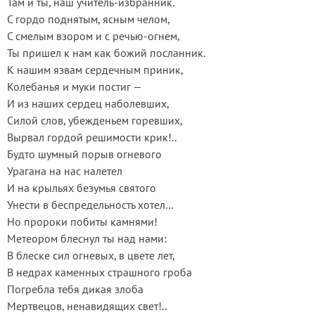
Там и ты, наш учитель-избранник.
С гордо поднятым, ясным челом,
С смелым взором и с речью-огнем,
Ты пришел к нам как божий посланник.
К нашим язвам сердечным приник,
Колебанья и муки постиг —
И из наших сердец наболевших,
Силой слов, убежденьем горевших,
Вырвал гордой решимости крик!..
Будто шумный порыв огневого
Урагана на нас налетел
И на крыльях безумья святого
Унести в беспредельность хотел…
Но пророки побиты камнями!
Метеором блеснул ты над нами:
В блеске сил огневых, в цвете лет,
В недрах каменных страшного гроба
Погребла тебя дикая злоба
Мертвецов, ненавидящих свет!..