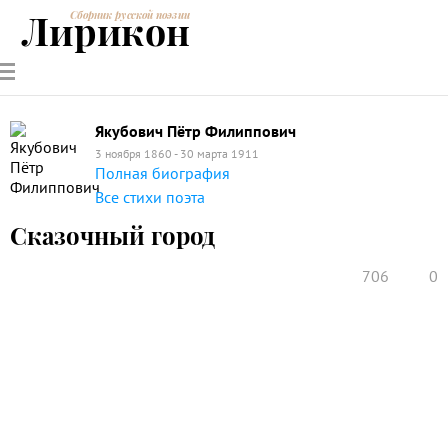
Лирикон
Сборник русской поэзии
РУССКИЕ
СОВРЕМЕННИКИ
ЭНЦИКЛОПЕДИЯ
СТАТЬИ О
АНАЛИЗ
ПОЭТЫ
ПОЭЗИИ
ПОЭЗИИ И
СТИХОТВОРЕНИЙ
ЛИТЕРАТУРЕ
Якубович Пётр Филиппович
3 ноября 1860 - 30 марта 1911
Полная биография
Все стихи поэта
Сказочный город
706
0