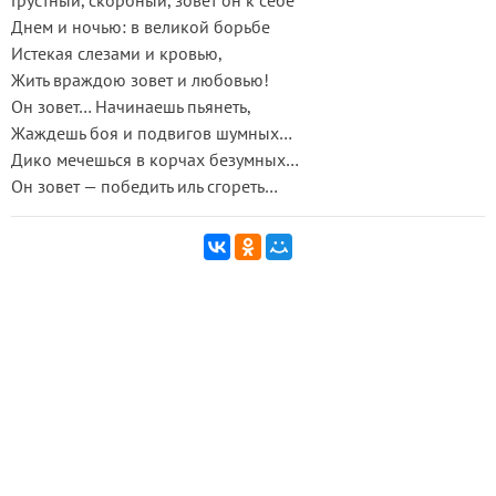
Грустный, скорбный, зовет он к себе
Днем и ночью: в великой борьбе
Истекая слезами и кровью,
Жить враждою зовет и любовью!
Он зовет… Начинаешь пьянеть,
Жаждешь боя и подвигов шумных…
Дико мечешься в корчах безумных…
Он зовет — победить иль сгореть…