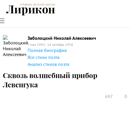
Лирикон
Сборник русской поэзии
РУССКИЕ
СОВРЕМЕННИКИ
ЭНЦИКЛОПЕДИЯ
СТАТЬИ О
АНАЛИЗ
ПОЭТЫ
ПОЭЗИИ
ПОЭЗИИ И
СТИХОТВОРЕНИЙ
ЛИТЕРАТУРЕ
Заболоцкий Николай Алексеевич
7 мая 1903 - 14 октября 1958
Полная биография
Все стихи поэта
Анализ стихов поэта
Сквозь волшебный прибор
Левенгука
697
0