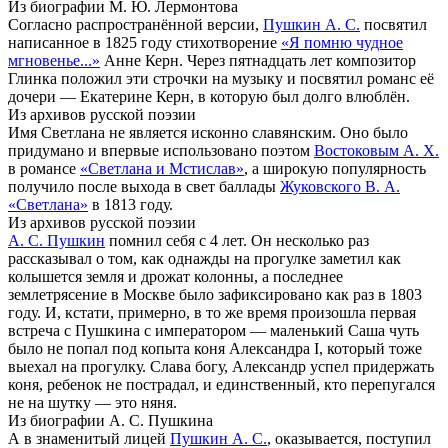
Из биографии М. Ю. Лермонтова
Согласно распространённой версии,
Пушкин А. С.
посвятил
написанное в 1825 году стихотворение
«Я помню чудное
мгновенье...»
Анне Керн. Через пятнадцать лет композитор
Глинка положил эти строчки на музыку и посвятил романс её
дочери — Екатерине Керн, в которую был долго влюблён.
Из архивов русской поэзии
Имя Светлана не является исконно славянским. Оно было
придумано и впервые использовано поэтом
Востоковым А. Х.
в романсе
«Светлана и Мстислав»
, а широкую популярность
получило после выхода в свет баллады
Жуковского В. А.
«Светлана»
в 1813 году.
Из архивов русской поэзии
А. С. Пушкин
помнил себя с 4 лет. Он несколько раз
рассказывал о том, как однажды на прогулке заметил как
колышется земля и дрожат колонны, а последнее
землетрясение в Москве было зафиксировано как раз в 1803
году. И, кстати, примерно, в то же время произошла первая
встреча с Пушкина с императором — маленький Саша чуть
было не попал под копыта коня Александра I, который тоже
выехал на прогулку. Слава богу, Александр успел придержать
коня, ребенок не пострадал, и единственный, кто перепугался
не на шутку — это няня.
Из биографии А. С. Пушкина
А в знаменитый лицей
Пушкин А. С.
, оказывается, поступил