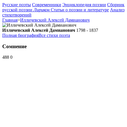
Русские поэты
Современники
Энциклопедия поэзии
Сборник
русской поэзии
Лирикон
Статьи о поэзии и литературе
Анализ
стихотворений
Главная
>
Илличевский Алексей Дамианович
Илличевский Алексей Дамианович
1798 - 1837
Полная биография
Все стихи поэта
Сомнение
488
0