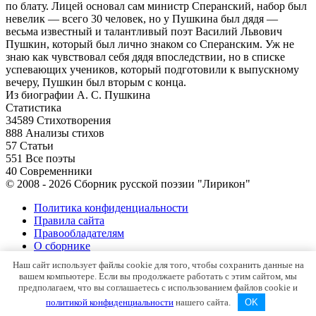
по блату. Лицей основал сам министр Сперанский, набор был
невелик — всего 30 человек, но у Пушкина был дядя —
весьма известный и талантливый поэт Василий Львович
Пушкин, который был лично знаком со Сперанским. Уж не
знаю как чувствовал себя дядя впоследствии, но в списке
успевающих учеников, который подготовили к выпускному
вечеру, Пушкин был вторым с конца.
Из биографии А. С. Пушкина
Статистика
34589
Стихотворения
888
Анализы стихов
57
Статьи
551
Все поэты
40
Современники
© 2008 - 2026 Сборник русской поэзии "Лирикон"
Политика конфиденциальности
Правила сайта
Правообладателям
О сборнике
Контакты
Наш сайт использует файлы cookie для того, чтобы сохранить данные на
Карта сайта
вашем компьютере. Если вы продолжаете работать с этим сайтом, мы
предполагаем, что вы соглашаетесь с использованием файлов cookie и
политикой конфиденциальности
нашего сайта.
OK