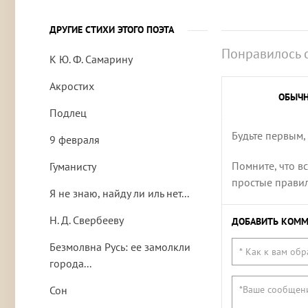
ДРУГИЕ СТИХИ ЭТОГО ПОЭТА
Понравилось 
К Ю. Ф. Самарину
Акростих
ОБЫЧ
Подлец
Будьте первым,
9 февраля
Помните, что в
Гуманисту
простые правила
Я не знаю, найду ли иль нет...
Н. Д. Свербееву
ДОБАВИТЬ КОММ
Безмолвна Русь: ее замолкли
города...
Сон