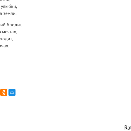
 улыбки,
а земли.
ий бродит,
 мечтах,
ходит,
очах.
Ra