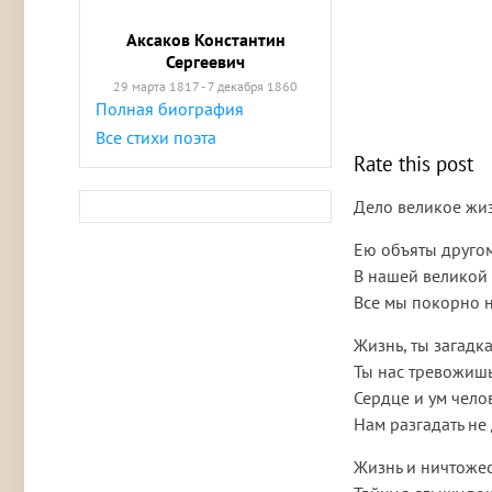
Аксаков Константин
Сергеевич
29 марта 1817 - 7 декабря 1860
Полная биография
Все стихи поэта
Rate this post
Дело великое жи
Ею объяты друго
В нашей великой
Все мы покорно н
Жизнь, ты загадка
Ты нас тревожиш
Сердце и ум чело
Нам разгадать не 
Жизнь и ничтожес