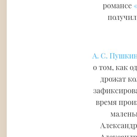
романсе
получил
А. С. Пушки
о том, как 
дрожат ко
зафиксирован
время прои
малень
Александра
Александр