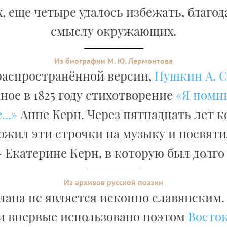
х, еще четыре удалось избежать, благо
смыслу окружающих.
Из биографии М. Ю. Лермонтова
распространённой версии,
Пушкин А. С
ное в 1825 году стихотворение
«Я помн
..»
Анне Керн. Через пятнадцать лет 
ожил эти строчки на музыку и посвяти
 Екатерине Керн, в которую был долго
Из архивов русской поэзии
лана не является исконно славянским.
и впервые использовано поэтом
Восток