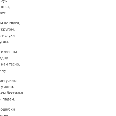
руг,
отовы,
вет.
м не глухи,
 кругом,
е слухи
угом.
 известна —
одну,
 нам тесно,
ину.
ом усилья
у идем.
ьем бессилья
ы падем.
и ошибки
огли,