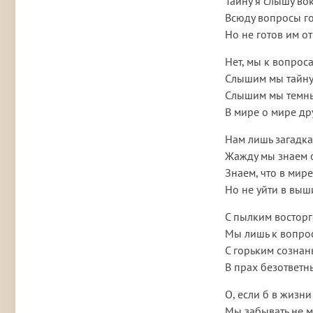
Тайну я слышу вок
Всюду вопросы г
Но не готов им от
Нет, мы к вопроса
Слышим мы тайну
Слышим мы темны
В мире о мире др
Нам лишь загадка
Жажду мы знаем 
Знаем, что в мире
Но не уйти в выш
С пылким восторг
Мы лишь к вопрос
С горьким сознан
В прах безответн
О, если б в жизн
Мы забывать не м