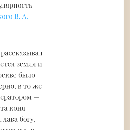
улярность
ого В. А.
з рассказывал
ется земля и
оскве было
ерно, в то же
ператором —
та коня
Слава богу,
страдал, и