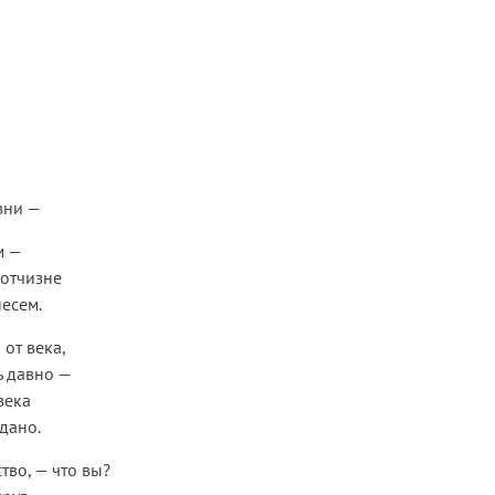
зни —
м —
 отчизне
есем.
 от века,
ь давно —
века
дано.
тво, — что вы?