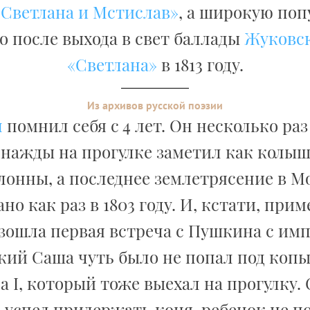
«Светлана и Мстислав»
, а широкую поп
о после выхода в свет баллады
Жуковск
«Светлана»
в 1813 году.
Из архивов русской поэзии
н
помнил себя с 4 лет. Он несколько ра
однажды на прогулке заметил как колыш
лонны, а последнее землетрясение в М
о как раз в 1803 году. И, кстати, прим
зошла первая встреча с Пушкина с им
кий Саша чуть было не попал под копы
 I, который тоже выехал на прогулку. 
 успел придержать коня, ребенок не по