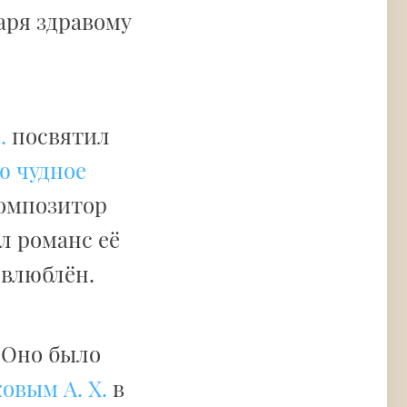
даря здравому
.
посвятил
ю чудное
композитор
л романс её
 влюблён.
 Оно было
овым А. Х.
в