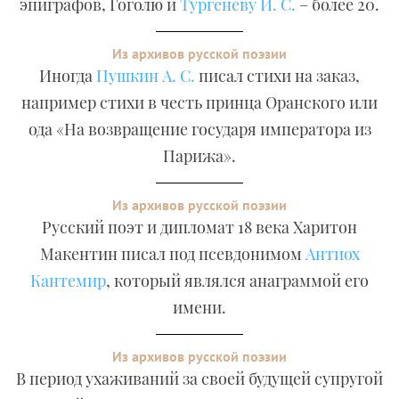
эпиграфов, Гоголю и
Тургеневу И. С.
– более 20.
Из архивов русской поэзии
Иногда
Пушкин А. С.
писал стихи на заказ,
например стихи в честь принца Оранского или
ода «На возвращение государя императора из
Парижа».
Из архивов русской поэзии
Русский поэт и дипломат 18 века Харитон
Макентин писал под псевдонимом
Антиох
Кантемир
, который являлся анаграммой его
имени.
Из архивов русской поэзии
В период ухаживаний за своей будущей супругой