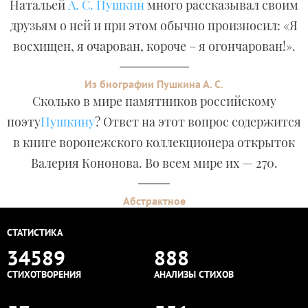
Натальей
А. С. Пушкин
много рассказывал своим
друзьям о ней и при этом обычно произносил: «Я
восхищен, я очарован, короче – я огончарован!».
Из биографии Пушкина А. С.
Сколько в мире памятников российскому
поэту
Пушкину
? Ответ на этот вопрос содержится
в книге воронежского коллекционера открыток
Валерия Кононова. Во всем мире их — 270.
Абстрактное
СТАТИСТИКА
34589
888
СТИХОТВОРЕНИЯ
АНАЛИЗЫ СТИХОВ