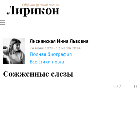
Лирикон
Сборник русской поэзии
РУССКИЕ
СОВРЕМЕННИКИ
ЭНЦИКЛОПЕДИЯ
СТАТЬИ О
АНАЛИЗ
ПОЭТЫ
ПОЭЗИИ
ПОЭЗИИ И
СТИХОТВОРЕНИЙ
ЛИТЕРАТУРЕ
Лиснянская Инна Львовна
24 июня 1928 - 12 марта 2014
Полная биография
Все стихи поэта
Сожженные слезы
577
0