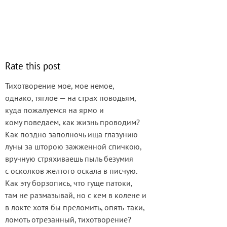
Rate this post
Тихотворение мое, мое немое,
однако, тяглое — на страх поводьям,
куда пожалуемся на ярмо и
кому поведаем, как жизнь проводим?
Как поздно заполночь ища глазунию
луны за шторою зажженной спичкою,
вручную стряхиваешь пыль безумия
с осколков желтого оскала в писчую.
Как эту борзопись, что гуще патоки,
там не размазывай, но с кем в колене и
в локте хотя бы преломить, опять-таки,
ломоть отрезанный, тихотворение?