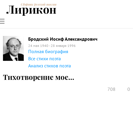
Лирикон
Сборник русской поэзии
РУССКИЕ
СОВРЕМЕННИКИ
ЭНЦИКЛОПЕДИЯ
СТАТЬИ О
АНАЛИЗ
ПОЭТЫ
ПОЭЗИИ
ПОЭЗИИ И
СТИХОТВОРЕНИЙ
ЛИТЕРАТУРЕ
Бродский Иосиф Александрович
24 мая 1940 - 28 января 1996
Полная биография
Все стихи поэта
Анализ стихов поэта
Тихотворение мое…
708
0