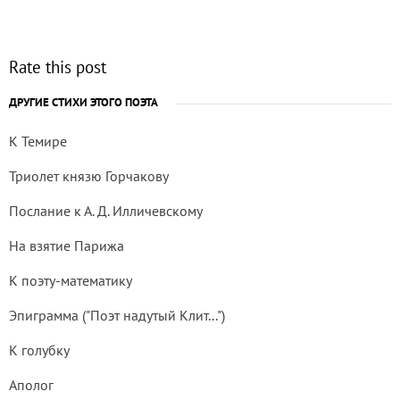
Rate this post
ДРУГИЕ СТИХИ ЭТОГО ПОЭТА
К Темире
Триолет князю Горчакову
Послание к А. Д. Илличевскому
На взятие Парижа
К поэту-математику
Эпиграмма ("Поэт надутый Клит...")
К голубку
Аполог