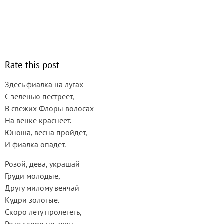
Rate this post
Здесь фиалка на лугах
С зеленью пестреет,
В свежих Флоры волосах
На венке краснеет.
Юноша, весна пройдет,
И фиалка опадет.
Розой, дева, украшай
Груди молодые,
Другу милому венчай
Кудри золотые.
Скоро лету пролететь,