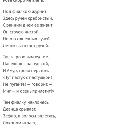
Розе скоро не алеть.
Под фиалкою журчит
Здесь ручей сребристый,
С ранним днем ее живит
Он струею чистой.
Но от солнечных лучей
Летом высохнет ручей.
Тут, за розовым кустом,
Пастушок с пастушкой,
И Амур, грозя перстом:
«Тут пастух с пастушкой!
Не пугайте! — говорит. —
Миг — и осень прилетит!»
Там фиалку, наклонясь,
Девица срывает,
Зефир, в волосы вплетясь,
Локоном играет, —