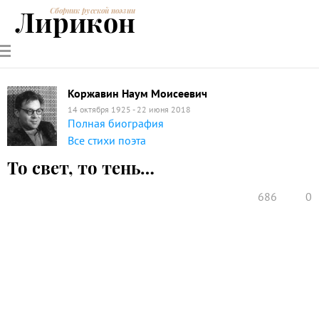
Лирикон
Сборник русской поэзии
РУССКИЕ
СОВРЕМЕННИКИ
ЭНЦИКЛОПЕДИЯ
СТАТЬИ О
АНАЛИЗ
ПОЭТЫ
ПОЭЗИИ
ПОЭЗИИ И
СТИХОТВОРЕНИЙ
ЛИТЕРАТУРЕ
Коржавин Наум Моисеевич
14 октября 1925 - 22 июня 2018
Полная биография
Все стихи поэта
То свет, то тень…
686
0