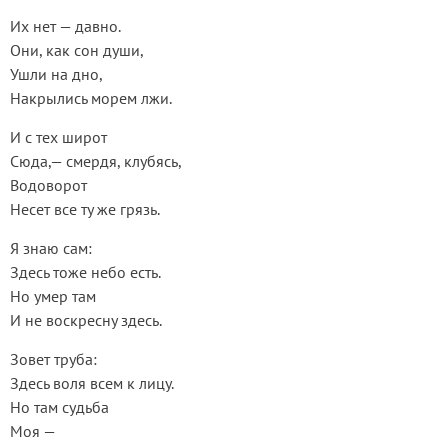
Их нет — давно.
Они, как сон души,
Ушли на дно,
Накрылись морем лжи.
И с тех широт
Сюда,— смердя, клубясь,
Водоворот
Несет все ту же грязь.
Я знаю сам:
Здесь тоже небо есть.
Но умер там
И не воскресну здесь.
Зовет труба:
Здесь воля всем к лицу.
Но там судьба
Моя —