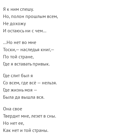
Я к ним спешу.
Но, полон прошлым всем,
Не дохожу
И остаюсь ни с чем…
…Но нет во мне
Тоски,— наследья книг,—
По той стране,
Где я вставать привык.
Где слит был я
Со всем, где всё — нельзя.
Где жизнь моя —
Была да вышла вся.
Она свое
Твердит мне, лезет в сны.
Но нет ее,
Как нет и той страны.