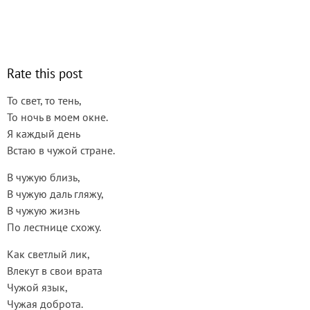
Rate this post
То свет, то тень,
То ночь в моем окне.
Я каждый день
Встаю в чужой стране.
В чужую близь,
В чужую даль гляжу,
В чужую жизнь
По лестнице схожу.
Как светлый лик,
Влекут в свои врата
Чужой язык,
Чужая доброта.