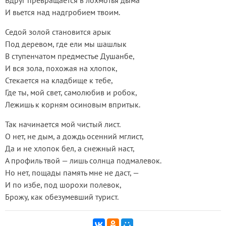
Вдруг превращается в лохмотья дыма
И вьется над надгробием твоим.
Седой золой становится арык
Под деревом, где ели мы шашлык
В ступенчатом предместье Душанбе,
И вся зола, похожая на хлопок,
Стекается на кладбище к тебе,
Где ты, мой свет, самолюбив и робок,
Лежишь к корням осиновым впритык.
Так начинается мой чистый лист.
О нет, не дым, а дождь осенний мглист,
Да и не хлопок бел, а снежный наст,
А профиль твой — лишь солнца подмалевок.
Но нет, пощады память мне не даст, —
И по избе, под шорохи полевок,
Брожу, как обезумевший турист.