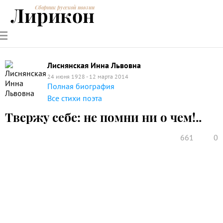
Лирикон
Сборник русской поэзии
РУССКИЕ
СОВРЕМЕННИКИ
ЭНЦИКЛОПЕДИЯ
СТАТЬИ О
АНАЛИЗ
ПОЭТЫ
ПОЭЗИИ
ПОЭЗИИ И
СТИХОТВОРЕНИЙ
ЛИТЕРАТУРЕ
Лиснянская Инна Львовна
24 июня 1928 - 12 марта 2014
Полная биография
Все стихи поэта
Твержу себе: не помни ни о чем!..
661
0