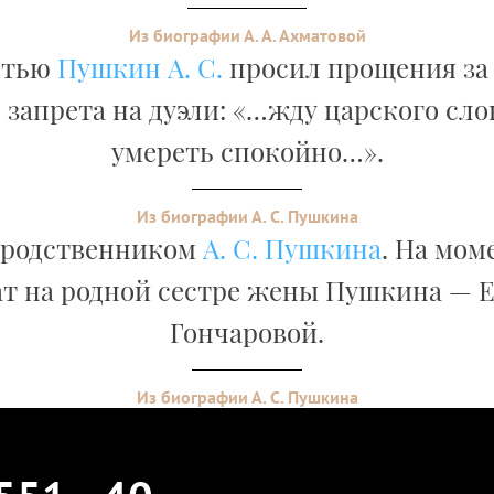
Из биографии А. А. Ахматовой
ртью
Пушкин А. С.
просил прощения за
 запрета на дуэли: «…жду царского сло
умереть спокойно…».
Из биографии А. С. Пушкина
 родственником
А. С. Пушкина
. На мом
т на родной сестре жены Пушкина — 
Гончаровой.
Из биографии А. С. Пушкина