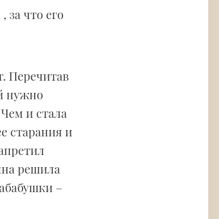
а
, за что его
т. Перечитав
ей нужно
 Чем и стала
е старания и
запретил
нна решила
абабушки –