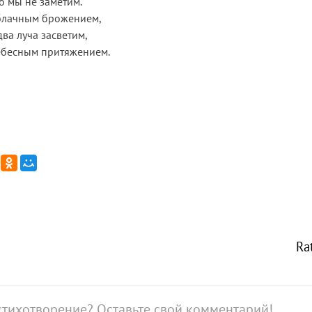
о мы не заметим.
блачным брожением,
ва луча засветим,
ебесным притяжением.
Ra
стихотворение? Оставьте свой комментарий!