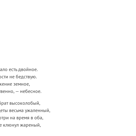
ало есть двойное.
ости не бедствую.
жение земное,
твенно, — небесное.
брат высоколобый,
еты весьма ужаленный,
отри на время в оба,
не клюнул жареный,