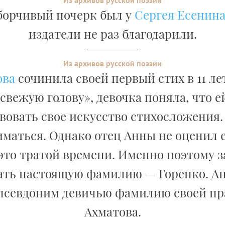
Из архивов русской поэзии
борчивый почерк был у
Сергея Есенин
издатели не раз благодарили.
Из архивов русской поэзии
ова
сочинила своей первый стих в 11 ле
 свежую голову», девочка поняла, что 
овать свое искусство стихосложения.
иматься. Однако отец Анны не оценил е
это тратой времени. Именно поэтому 
ать настоящую фамилию — Горенко. А
 псевдоним девичью фамилию своей пр
Ахматова.