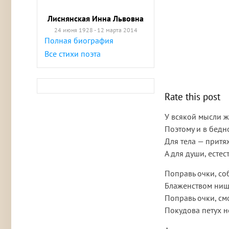
Лиснянская Инна Львовна
24 июня 1928 - 12 марта 2014
Полная биография
Все стихи поэта
Rate this post
У всякой мысли ж
Поэтому и в бедн
Для тела — притя
А для души, естес
Поправь очки, со
Блаженством нищ
Поправь очки, см
Покудова петух 