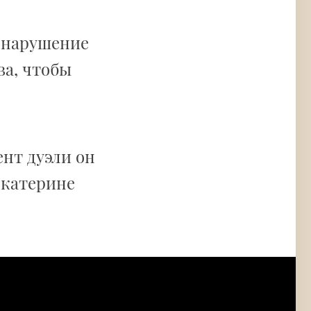
 нарушение
ва, чтобы
ент дуэли он
Екатерине