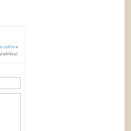
а сайта
и
угайтесь!