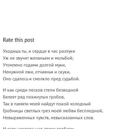
Rate this post
Уходишь ты, и сердце в час разлуки
Уж не звучит желаньем и мольбой;
Утомлено годами долгой муки,
Ненужной лжи, отчаянья и скуки,
Оно сдалось и смолкло пред судьбой.
И как среди песков степи безводной
Белеет ряд покинутых гробов,
Так в памяти моей найдут покой холодный
Гробницы светлых грез моей любви бесплодной,
Невыраженных чувств, невысказанных слов.
И если некогда над этими гробами