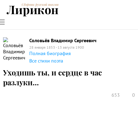
Лирикон
Сборник русской поэзии
РУССКИЕ
СОВРЕМЕННИКИ
ЭНЦИКЛОПЕДИЯ
СТАТЬИ О
АНАЛИЗ
ПОЭТЫ
ПОЭЗИИ
ПОЭЗИИ И
СТИХОТВОРЕНИЙ
ЛИТЕРАТУРЕ
Соловьёв Владимир Сергеевич
28 января 1853 - 13 августа 1900
Полная биография
Все стихи поэта
Уходишь ты, и сердце в час
разлуки…
653
0