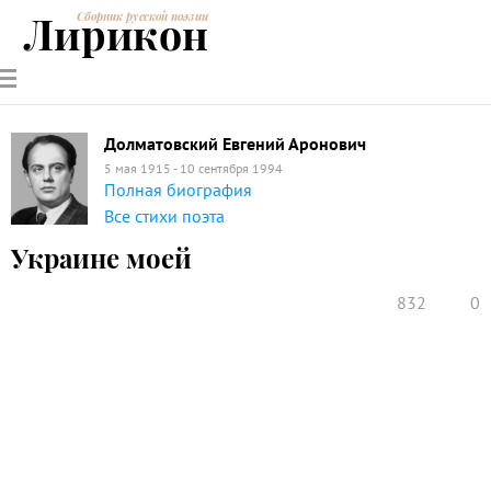
Лирикон
Сборник русской поэзии
РУССКИЕ
СОВРЕМЕННИКИ
ЭНЦИКЛОПЕДИЯ
СТАТЬИ О
АНАЛИЗ
ПОЭТЫ
ПОЭЗИИ
ПОЭЗИИ И
СТИХОТВОРЕНИЙ
ЛИТЕРАТУРЕ
Долматовский Евгений Аронович
5 мая 1915 - 10 сентября 1994
Полная биография
Все стихи поэта
Украине моей
832
0