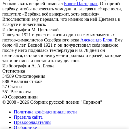
Упаковывать вещи ей помогал
Борис Пастернак
. Он принёс
верёвку, чтобы перевязать чемодан, и, заверяя в её крепости,
пошутил: «Верёвка всё выдержит, хоть вешайся».
Впоследствии ему передали, что именно на ней Цветаева в
Елабуге и повесилась.
Из биографии М. Цветаевой
7 августа 1921 г. ушел из жизни один из самых заметных
поэтов-символистов Серебряного века
Александр Блок
. Ему
было 40 лет. Весной 1921 г. он почувствовал себя неважно,
после у него поднялась температура и за 78 дней он
скончался, оставив в недоумении родных и врачей, которые
так и не смогли поставить ему диагноз.
Из биографии А. А. Блока
Статистика
34589
Стихотворения
888
Анализы стихов
57
Статьи
551
Все поэты
40
Современники
© 2008 - 2026 Сборник русской поэзии "Лирикон"
Политика конфиденциальности
Правила сайта
Правообладателям
О сборнике