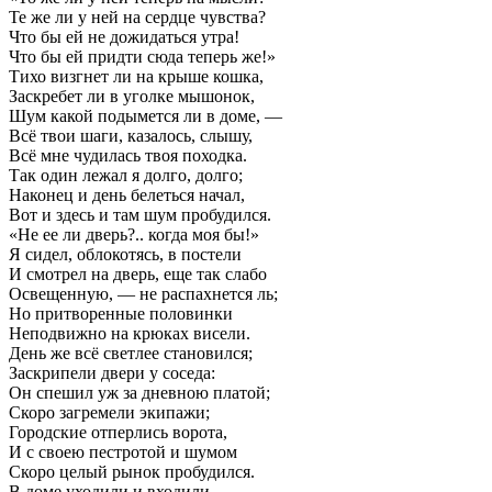
Те же ли у ней на сердце чувства?
Что бы ей не дожидаться утра!
Что бы ей придти сюда теперь же!»
Тихо визгнет ли на крыше кошка,
Заскребет ли в уголке мышонок,
Шум какой подымется ли в доме, —
Всё твои шаги, казалось, слышу,
Всё мне чудилась твоя походка.
Так один лежал я долго, долго;
Наконец и день белеться начал,
Вот и здесь и там шум пробудился.
«Не ее ли дверь?.. когда моя бы!»
Я сидел, облокотясь, в постели
И смотрел на дверь, еще так слабо
Освещенную, — не распахнется ль;
Но притворенные половинки
Неподвижно на крюках висели.
День же всё светлее становился;
Заскрипели двери у соседа:
Он спешил уж за дневною платой;
Скоро загремели экипажи;
Городские отперлись ворота,
И с своею пестротой и шумом
Скоро целый рынок пробудился.
В доме уходили и входили