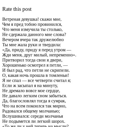
Rate this post
Ветреная девушка! скажи мне,
Чем я пред тобою провинился,
Что меня измучила ты столько,
Не сдержала данного мне слова?
Вечером вчера так дружелюбно
Ты мне жала руки и твердила:
«Да, приду, приду я перед утром —
Жди меня, друг милый, непременно».
Притворил тогда свои я двери,
Хорошенько осмотрел я петли, —
И был рад, что петли не скрипели.
О, какая ночь прошла в томленьи!
Я не спал — все четверти считал я;
Если ж засыпал я на минуту,
Не дремало вовсе мое сердце,
Не давало легким сном забыться.
Да, благословлял тогда я сумрак,
Что на всем покоился так мирно,
Радовался общему молчанью;
Вслушивался: середи молчанья
Не подымется ли легкий шорох.
«То же ли у ней теперь на мысли?