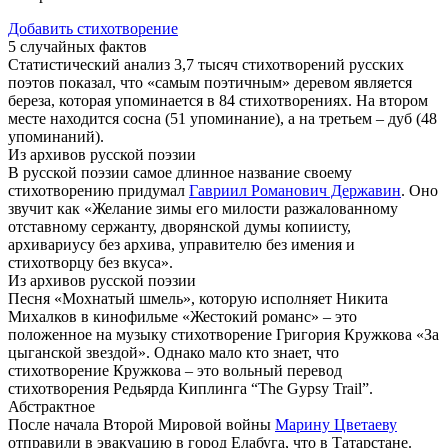
Добавить стихотворение
5 случайных фактов
Статистический анализ 3,7 тысяч стихотворений русских
поэтов показал, что «самым поэтичным» деревом является
береза, которая упоминается в 84 стихотворениях. На втором
месте находится сосна (51 упоминание), а на третьем – дуб (48
упоминаний).
Из архивов русской поэзии
В русской поэзии самое длинное название своему
стихотворению придумал
Гавриил Романович Державин
. Оно
звучит как «Желание зимы его милости разжалованному
отставному сержанту, дворянской думы копиисту,
архивариусу без архива, управителю без имения и
стихотворцу без вкуса».
Из архивов русской поэзии
Песня «Мохнатый шмель», которую исполняет Никита
Михалков в кинофильме «Жестокий романс» – это
положенное на музыку стихотворение Григория Кружкова «За
цыганской звездой». Однако мало кто знает, что
стихотворение Кружкова – это вольный перевод
стихотворения Редьярда Киплинга “The Gypsy Trail”.
Абстрактное
После начала Второй Мировой войны
Марину Цветаеву
отправили в эвакуацию в город Елабуга, что в Татарстане.