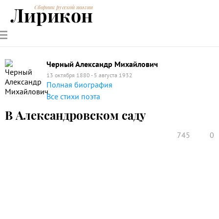
Лирикон
Сборник русской поэзии
РУССКИЕ
СОВРЕМЕННИКИ
ЭНЦИКЛОПЕДИЯ
СТАТЬИ О
АНАЛИЗ
ПОЭТЫ
ПОЭЗИИ
ПОЭЗИИ И
СТИХОТВОРЕНИЙ
ЛИТЕРАТУРЕ
Черный Александр Михайлович
13 октября 1880 - 5 августа 1932
Полная биография
Все стихи поэта
В Александровском саду
745
0