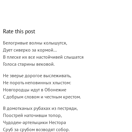
Rate this post
Белогривые волны колышутся,
Дует сиверко за кормой…
В плеске их все настойчивей слышатся
Голоса старины вековой.
Не зверье дорогое выслеживать,
Не пороть неповинных хлыстом:
Новгородцы идут в Обонежие
С добрым словом и честным крестом.
В домотканых рубахах из пестряди,
Поострей наточивши топор,
Чудодеи-артелыцики Нестора
Сруб за срубом возводят собор.