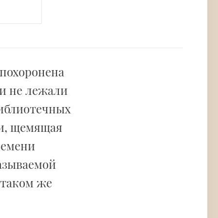
 похоронена
ки не лежали
библиотечных
ии, щемящая
ремени
азываемой
 таком же