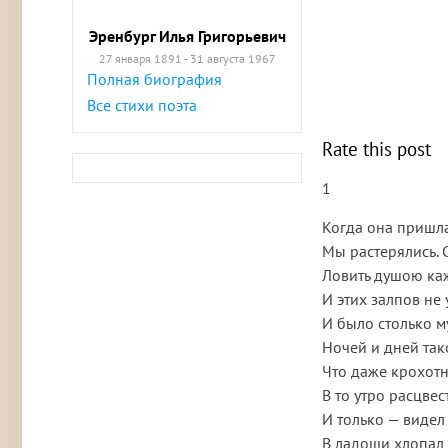
Эренбург Илья Григорьевич
27 января 1891 - 31 августа 1967
Полная биография
Все стихи поэта
Rate this post
1
Когда она пришла
Мы растерялись. 
Ловить душою к
И этих залпов не 
И было столько м
Ночей и дней так
Что даже крохот
В то утро расцвес
И только — видел
В ладоши хлопал 