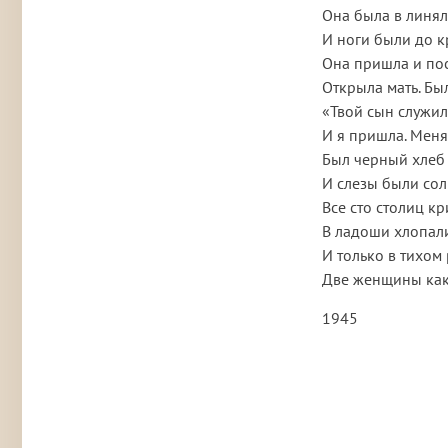
Она была в линял
И ноги были до к
Она пришла и пос
Открыла мать. Был
«Твой сын служил
И я пришла. Меня
Был черный хлеб 
И слезы были сол
Все сто столиц к
В ладоши хлопали
И только в тихом
Две женщины как
1945