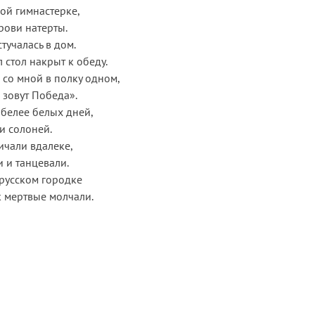
ой гимнастерке,
рови натерты.
тучалась в дом.
 стол накрыт к обеду.
 со мной в полку одном,
 зовут Победа».
белее белых дней,
и солоней.
ричали вдалеке,
 и танцевали.
 русском городке
 мертвые молчали.