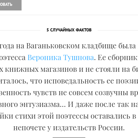
ОВАТЬ
5 СЛУЧАЙНЫХ ФАКТОВ
5 года на Ваганьковском кладбище была
поэтесса
Вероника Тушнова
. Ее сборни
х книжных магазинов и не стояли на 
италось, что исповедальность ее поэз
венность чувств не совсем созвучны в
вного энтузиазма… И даже после так н
йки стихи этой поэтессы оставались в
непочете у издательств России.