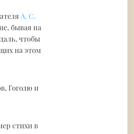
сателя
А. С.
не, бывая на
даль, чтобы
щих на этом
в, Гоголю и
мер стихи в