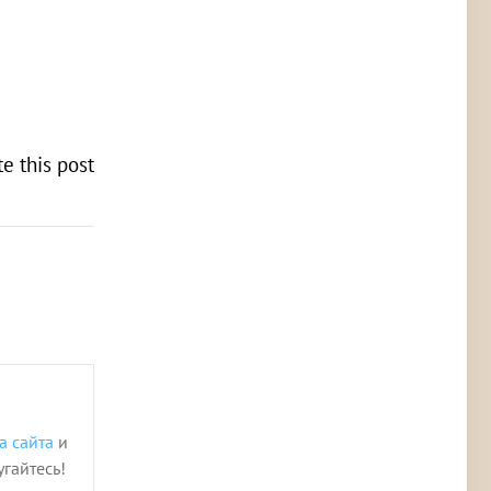
te this post
а сайта
и
угайтесь!