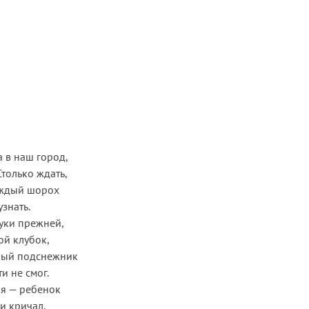
 в наш город,
Столько ждать,
аждый шорох
узнать.
уки прежней,
ой клубок,
ный подснежник
ти не смог.
 я — ребенок
и кричал,