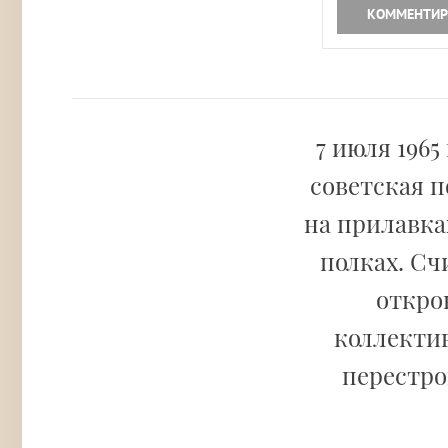
КОММЕНТИР
7 июля 196
советская 
на прилавка
полках. Сч
откро
коллекти
перестро