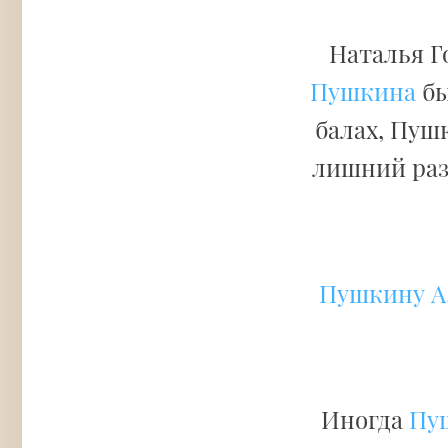
Наталья Г
Пушкина
бы
балах, Пуш
лишний раз
Пушкину А.
Иногда
Пуш