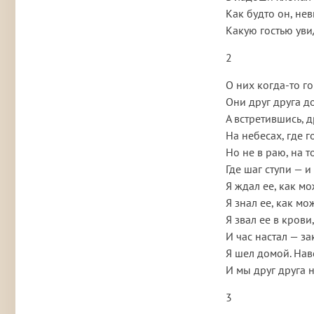
Как будто он, не
Какую гостью уви
2
О них когда-то го
Они друг друга д
А встретившись, д
На небесах, где г
Но не в раю, на 
Где шаг ступи — и 
Я ждал ее, как м
Я знал ее, как мо
Я звал ее в крови,
И час настал — за
Я шел домой. Нав
И мы друг друга н
3