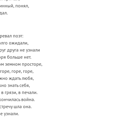
винный, понял,
дал.
ревал поэт:
олго ожидали,
руг друга не узнали
оря больше нет.
том земном просторе,
горе, горе, горе,
ожно ждать любя,
жно знать себя,
 в грязи, в печали.
кончилась война.
стречу шла она.
е узнали.